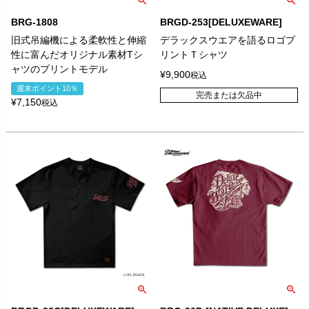
BRG-1808
BRGD-253[DELUXEWARE]
旧式吊編機による柔軟性と伸縮
デラックスウエアを語るロゴプ
性に富んだオリジナル素材Tシ
リントＴシャツ
ャツのプリントモデル
¥
9,900
税込
週末ポイント10％
完売または欠品中
¥
7,150
税込