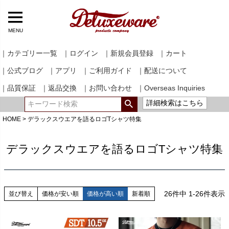
MENU
｜カテゴリー一覧
｜ログイン
｜新規会員登録
｜カート
｜公式ブログ
｜アプリ
｜ご利用ガイド
｜配送について
｜品質保証
｜返品交換
｜お問い合わせ
｜Overseas Inquiries
詳細検索はこちら
HOME
デラックスウエアを語るロゴTシャツ特集
デラックスウエアを語るロゴTシャツ特集
26
件中
1
-
26
件表示
並び替え
価格が安い順
価格が高い順
新着順