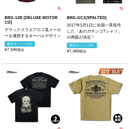
BRG-12B [DELUXE MOTOR
BRG-GC1[SPALTED]
CO]
2017年3月1日に全国一斉発売
デラックスウエアロゴ某メーカ
した「あのガチンコTシャツ」
ーを連想するオーバルデザイン
の再販が決定！
週末ポイント10％
週末ポイント10％
¥
7,590
税込
¥
7,480
税込