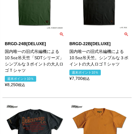
BRGD-24B[DELUXE]
BRGD-22B[DELUXE]
国内唯一の旧式吊編機による
国内唯一の旧式吊編機による
10.5oz吊天竺「SDTシリーズ」
10.5oz吊天竺。シンプルな３ポ
シンプルな３ポイントの大人ロ
イントの大人ロゴＴシャツ
ゴＴシャツ
週末ポイント10％
¥
7,700
税込
週末ポイント10％
¥
8,250
税込