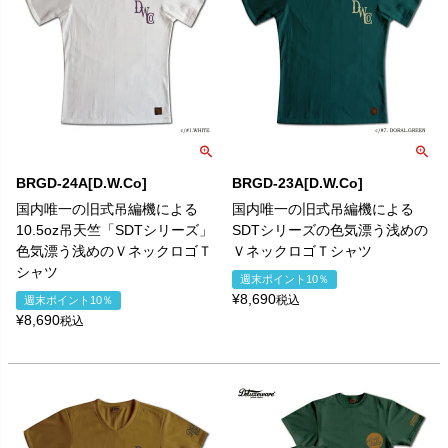
BRGD-24A[D.W.Co]
BRGD-23A[D.W.Co]
国内唯一の旧式吊編機による
国内唯一の旧式吊編機による
10.5oz吊天竺「SDTシリーズ」
SDTシリーズの色気漂う浅めの
色気漂う浅めのＶネックロゴＴ
ＶネックロゴＴシャツ
シャツ
週末ポイント10％
¥
8,690
税込
週末ポイント10％
¥
8,690
税込