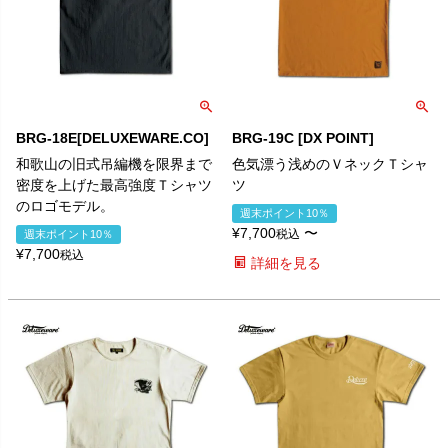
BRG-18E[DELUXEWARE.CO]
BRG-19C [DX POINT]
和歌山の旧式吊編機を限界まで
色気漂う浅めのＶネックＴシャ
密度を上げた最高強度Ｔシャツ
ツ
のロゴモデル。
週末ポイント10％
¥
7,700
〜
税込
週末ポイント10％
¥
7,700
税込
詳細を見る