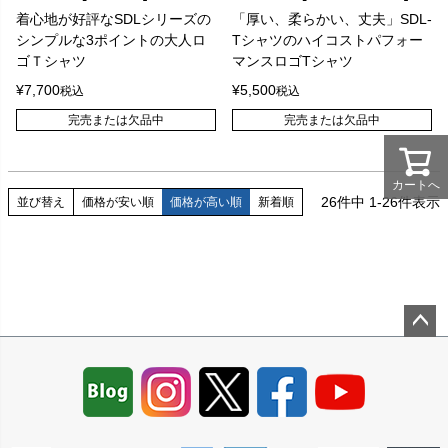
着心地が好評なSDLシリーズの
「厚い、柔らかい、丈夫」SDL-
シンプルな3ポイントの大人ロ
Tシャツのハイコストパフォー
ゴＴシャツ
マンスロゴTシャツ
¥
7,700
¥
5,500
税込
税込
完売または欠品中
完売または欠品中
カートへ
26
件中
1
-
26
件表示
並び替え
価格が安い順
価格が高い順
新着順
ペー
ジト
ップ
へ