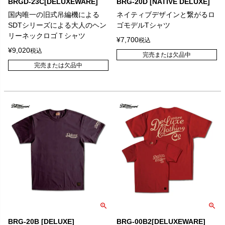
BRGD-23C[DELUXEWARE]
BRG-20D [NATIVE DELUXE]
国内唯一の旧式吊編機による
ネイティブデザインと繋がるロ
SDTシリーズによる大人のヘン
ゴモデルTシャツ
リーネックロゴＴシャツ
¥
7,700
税込
¥
9,020
税込
完売または欠品中
完売または欠品中
BRG-20B [DELUXE]
BRG-00B2[DELUXEWARE]