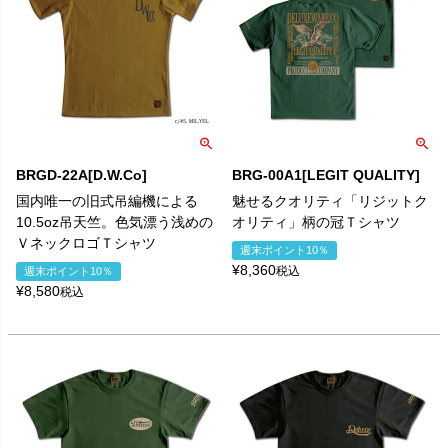
BRGD-22A[D.W.Co]
BRG-00A1[LEGIT QUALITY]
国内唯一の旧式吊編機による
魅せるクオリティ「リジットク
10.5oz吊天竺。色気漂う浅めの
オリティ」柄の冠Ｔシャツ
ＶネックロゴＴシャツ
週末ポイント10％
¥
8,360
税込
週末ポイント10％
¥
8,580
税込