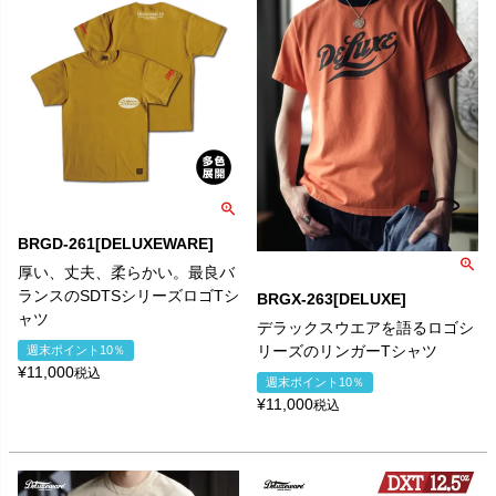
BRGD-261[DELUXEWARE]
厚い、丈夫、柔らかい。最良バ
ランスのSDTSシリーズロゴTシ
BRGX-263[DELUXE]
ャツ
デラックスウエアを語るロゴシ
リーズのリンガーTシャツ
週末ポイント10％
¥
11,000
税込
週末ポイント10％
¥
11,000
税込