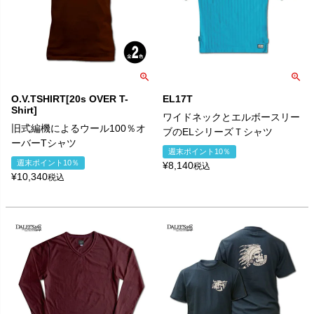
O.V.TSHIRT[20s OVER T-
EL17T
Shirt]
ワイドネックとエルボースリー
旧式編機によるウール100％オ
ブのELシリーズＴシャツ
ーバーTシャツ
週末ポイント10％
週末ポイント10％
¥
8,140
税込
¥
10,340
税込