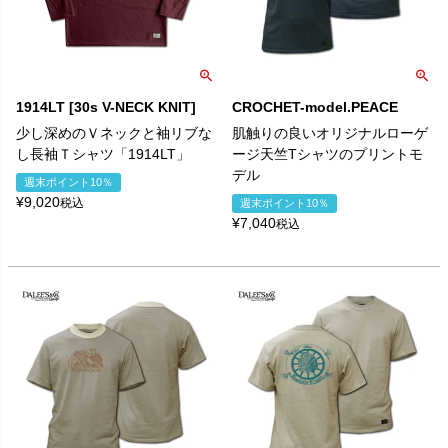
1914LT [30s V-NECK KNIT]
CROCHET-model.PEACE
少し深めのＶネックと袖リブな
肌触りの良いオリジナルローゲ
し長袖Ｔシャツ「1914LT」
ージ天竺Tシャツのプリントモ
デル
週末ポイント10％
¥
9,020
税込
週末ポイント10％
¥
7,040
税込