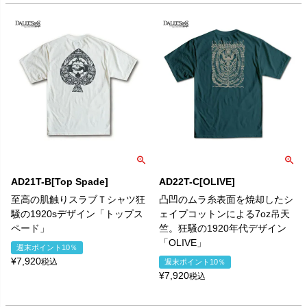
AD21T-B[Top Spade]
AD22T-C[OLIVE]
至高の肌触りスラブＴシャツ狂
凸凹のムラ糸表面を焼却したシ
騒の1920sデザイン「トップス
ェイプコットンによる7oz吊天
ペード」
竺。狂騒の1920年代デザイン
「OLIVE」
週末ポイント10％
¥
7,920
税込
週末ポイント10％
¥
7,920
税込