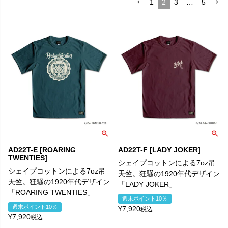
1
2
3
…
5
AD22T-E [ROARING
AD22T-F [LADY JOKER]
TWENTIES]
シェイプコットンによる7oz吊
シェイプコットンによる7oz吊
天竺。狂騒の1920年代デザイン
天竺。狂騒の1920年代デザイン
「LADY JOKER」
「ROARING TWENTIES」
週末ポイント10％
週末ポイント10％
¥
7,920
税込
¥
7,920
税込