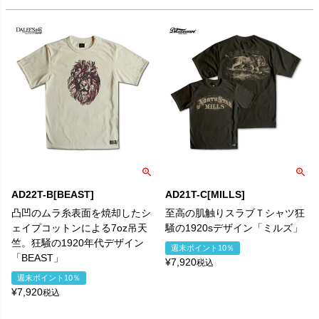
AD22T-B[BEAST]
AD21T-C[MILLS]
凸凹のムラ糸表面を焼却したシ
至高の肌触りスラブＴシャツ狂
ェイプコットンによる7oz吊天
騒の1920sデザイン「ミルズ」
竺。狂騒の1920年代デザイン
週末ポイント10％
「BEAST」
¥
7,920
税込
週末ポイント10％
¥
7,920
税込