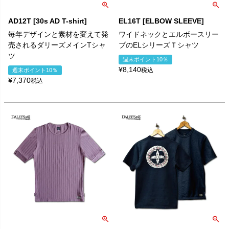
AD12T [30s AD T-shirt]
EL16T [ELBOW SLEEVE]
毎年デザインと素材を変えて発
ワイドネックとエルボースリー
売されるダリーズメインTシャ
ブのELシリーズＴシャツ
ツ
週末ポイント10％
¥
8,140
税込
週末ポイント10％
¥
7,370
税込