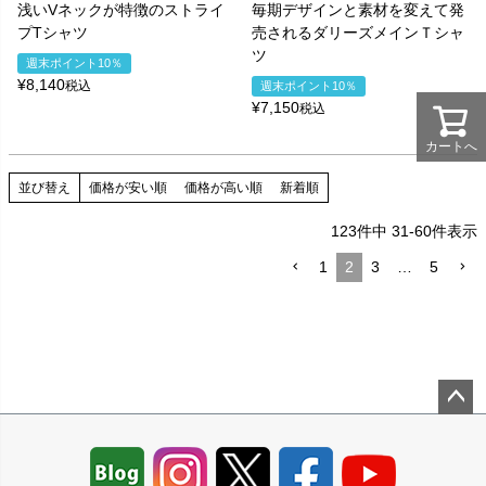
浅いVネックが特徴のストライ
毎期デザインと素材を変えて発
プTシャツ
売されるダリーズメインＴシャ
ツ
週末ポイント10％
¥
8,140
税込
週末ポイント10％
¥
7,150
税込
カートへ
並び替え
価格が安い順
価格が高い順
新着順
123
件中
31
-
60
件表示
1
2
3
…
5
ペー
ジト
ップ