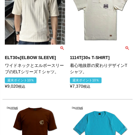
ELT30s[ELBOW SLEEVE]
1114T[30s T-SHIRT]
ワイドネックとエルボースリー
着心地抜群の変わりデザインT
ブのELTシリーズＴシャツ。
シャツ。
週末ポイント10％
週末ポイント10％
¥
9,020
¥
7,370
税込
税込