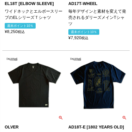
EL18T [ELBOW SLEEVE]
AD17T-WHEEL
ワイドネックとエルボースリー
毎年デザインと素材を変えて発
ブのELシリーズＴシャツ
売されるダリーズメインTシャ
ツ
週末ポイント10％
¥
8,250
税込
週末ポイント10％
¥
7,920
税込
OLVER
AD18T-E [1802 YEARS OLD]