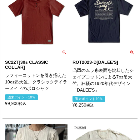
SC22T[30s CLASSIC
ROT2023-D[DALEE'S]
COLLAR]
凸凹のムラ糸表面を焼却したシ
ラフィーコットンを引き揃えた
ェイプコットンによる7oz吊天
10oz吊天竺。クラシックテイラ
竺。狂騒の1920年代デザイン
ーメイドのポロシャツ
「DALEE'S」
週末ポイント10％
週末ポイント10％
¥
9,900
税込
¥
8,250
税込