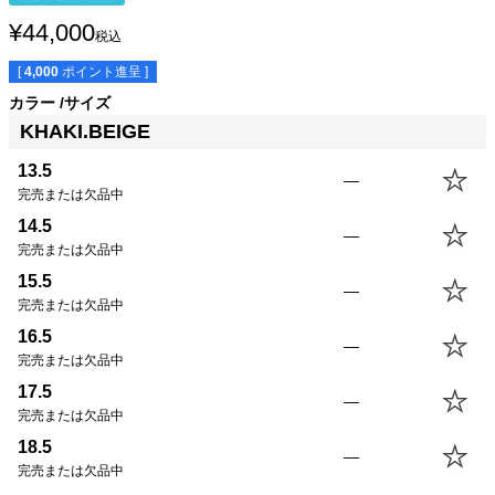
¥
44,000
税込
[
4,000
ポイント進呈 ]
カラー
サイズ
KHAKI.BEIGE
サイズ
身丈
身幅
袖丈
肩幅
13.5(XS)
64.5cm
50.0cm
77.5cm
--cm
13.5
—
14.5(S)
67.5cm
53.0cm
80.0cm
--cm
完売または欠品中
15.5(M)
70.5cm
56.0cm
82.5cm
--cm
14.5
—
16.5(L)
73.5cm
59.0cm
85.0cm
--cm
完売または欠品中
17.5(XL)
76.5cm
62.0cm
87.5cm
--cm
15.5
—
18.5(USM)
76.5cm
65.0cm
87.5cm
--cm
完売または欠品中
19.5(USL)
79.5cm
68.0cm
90.0cm
--cm
16.5
—
完売または欠品中
17.5
—
完売または欠品中
18.5
—
完売または欠品中