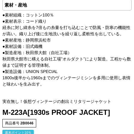
素材・産地
●素材組織：コットン100％
●素材表示：コード織り
経糸に対し緯糸を7倍もの糸量を打ち込むことで防風・防寒の機能性
が高い。織り上げ後に生地洗いを繰り返し柔軟性を出している。
●素材産地：静岡県浜松市
●素材設備：旧式織機
●製造産地：秋田県大館（自社工場）
秋田県大館市に構える自社工場”オルダクト”により製造。工程から数
値まで証明する管理体制。
●製造設備：UNION SPECIAL
1800s後半から1960sまでのヴィンテージミシンを多用に使用し表情
と味わいを生み出す。
実在無し！仮想ヴィンテージの創出ミリタリージャケット
M-223A[1930s PROOF JACKET]
商品番号
2B0046
週末ポイント10％