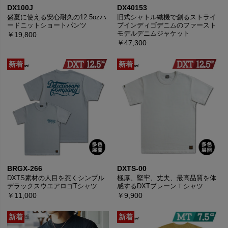
DX100J
DX40153
盛夏に使える安心耐久の12.5ozハ
旧式シャトル織機で創るストライ
ードニットショートパンツ
プインディゴデニムのファースト
モデルデニムジャケット
￥19,800
￥47,300
BRGX-266
DXTS-00
DXTS素材の人目を惹くシンプル
極厚、堅牢、丈夫、最高品質を体
デラックスウエアロゴTシャツ
感するDXTプレーンＴシャツ
￥11,000
￥9,900