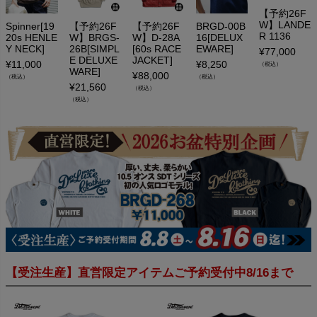
【予約26F
W】LANDE
Spinner[19
【予約26F
【予約26F
BRGD-00B
R 1136
20s HENLE
W】BRGS-
W】D-28A
16[DELUX
Y NECK]
26B[SIMPL
[60s RACE
EWARE]
¥
77,000
E DELUXE
JACKET]
¥
11,000
¥
8,250
（税込）
WARE]
¥
88,000
（税込）
（税込）
¥
21,560
（税込）
（税込）
【受注生産】直営限定アイテムご予約受付中8/16まで