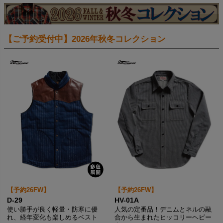
【ご予約受付中】2026年秋冬コレクション
【予約26FW】
【予約26FW】
D-29
HV-01A
使い勝手が良く軽量・防寒に優
人気の定番品！デニムとネルの融
れ、経年変化も楽しめるベスト
合から生まれたヒッコリーヘビー