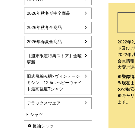
2026年秋冬期中全商品
2026年秋冬全商品
2026年春夏全商品
2022
ド及びご
2022
【週末限定特典ストア】金曜
会員情報
更新
大変ご迷
旧式吊編み機×ヴィンテージ
※登録情
ミシン 12.5ozヘビーウェイ
※現在ま
ト最高強度Tシャツ
ので御安
※キャリア
ます。
デラックスウエア
シャツ
長袖シャツ