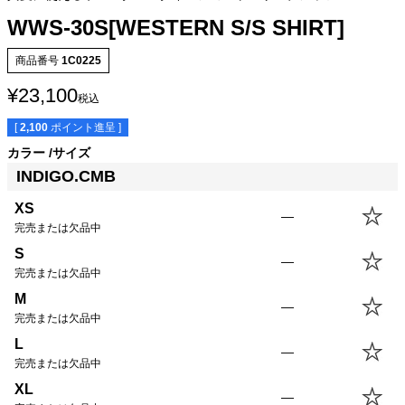
WWS-30S[WESTERN S/S SHIRT]
商品番号
1C0225
¥
23,100
税込
[
2,100
ポイント進呈 ]
カラー
サイズ
INDIGO.CMB
サイズ
身丈
身幅
袖丈
肩幅
XS
—
XS
64.0cm
48.5cm
18.0cm
42.0cm
完売または欠品中
S
66.5cm
51.0cm
19.0cm
43.0cm
S
—
M
69.0cm
53.5cm
20.0cm
44.0cm
完売または欠品中
L
71.5cm
56.0cm
21.0cm
45.0cm
M
—
XL
73.0cm
58.5cm
22.0cm
46.0cm
完売または欠品中
USM
73.0cm
61.0cm
22.0cm
47.0cm
L
—
USL
75.5cm
63.5cm
23.0cm
48.0cm
完売または欠品中
XL
—