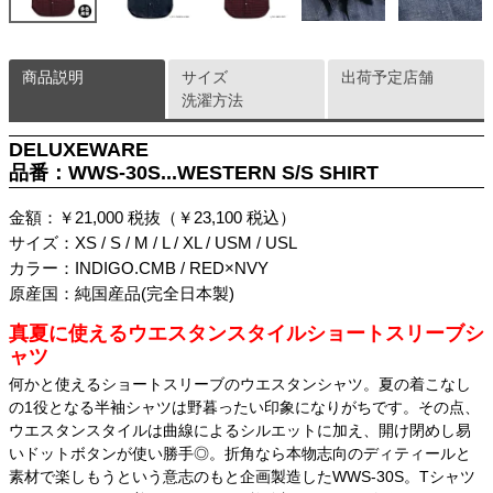
商品説明
サイズ
出荷予定店舗
洗濯方法
DELUXEWARE
品番：WWS-30S...WESTERN S/S SHIRT
金額：￥21,000 税抜（￥23,100 税込）
サイズ：XS / S / M / L / XL / USM / USL
カラー：INDIGO.CMB / RED×NVY
原産国：純国産品(完全日本製)
真夏に使えるウエスタンスタイルショートスリーブシ
ャツ
何かと使えるショートスリーブのウエスタンシャツ。夏の着こなし
の1役となる半袖シャツは野暮ったい印象になりがちです。その点、
ウエスタンスタイルは曲線によるシルエットに加え、開け閉めし易
いドットボタンが使い勝手◎。折角なら本物志向のディティールと
素材で楽しもうという意志のもと企画製造したWWS-30S。Tシャツ