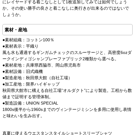
にレイヤードする着こなしとして1枚追加してみては如何でしょう
か。その使い勝手の良さと着こなしに奥行きが出来るのではないで
しょうか。
素材・産地
●素材組織：コットン100％
●素材表示：平織り
風も水も通過するギンガムチェックのスルーサージと、高密度6ozダ
ークインディゴシャンブレーファブリック2種類から選べる。
●素材産地：兵庫県西脇市、岡山県児島市
●素材設備：旧式織機
●製造産地：秋田県大館（自社工場）
●加工産地：限界ハイギャップ
秋田県大館市に構える自社工場”オルダクト”により製造。工程から数
値まで証明する管理体制。
●製造設備：UNION SPECIAL
1800s後半から1960sまでのヴィンテージミシンを多用に使用し表情
と味わいを生み出す。
真夏に使えるウエスタンスタイルショートスリーブシャツ