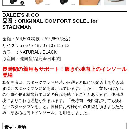
DALEE'S & CO
品番：ORIGINAL COMFORT SOLE...for
STACKMAN
金額：￥4,500 税抜（￥4,950 税込）
サイズ：5 / 6 / 7 / 8 / 9 / 10 / 11 / 12
カラー：NATURAL / BLACK
原産国：純国産品(完全日本製)
長時間の着用もサポート！履き心地向上のインソール
登場
私企画者は、スタックマン開発時から遡ると既に10足以上を穿き潰
すほどスタックマンに足を奪われています。しかし、立ちっぱなし
の仕事や長距離歩行では足の疲れを感じることもあります。使用環
境によりこれも理想が生まれます。「長時間、長距離歩行でも疲れ
ないスタックマンを」と。同様にお客様からの要望も頂きましたた
め「穿き心地向上インソール」を用意しました。
素材・産地