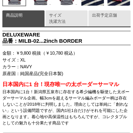
商品説明
サイズ
出荷予定店舗
洗濯方法
DELUXEWARE
品番：MILB-02...2inch BORDER
金額：￥9,800 税抜（￥10,780 税込）
サイズ：XL
カラー：NAVY
原産国：純国産品(完全日本製)
日本国内に1 台！現存唯一の太ボーダーサーマル
日本国内に1台！新潟県五泉市に存在する希少編機を駆使した太ボー
ダーサーマル企画。幅3cmを超えるサーマル編みボーダー柄は存在
しないことが2018年に判明しました。理由としては単純に「創れな
い」という設備問題ですが、国内1社1台だけがそれを可能にした企
画となります。着心地や高保温性はもちろんですが、コレクタブル
としての魅力も十分果たす商品です