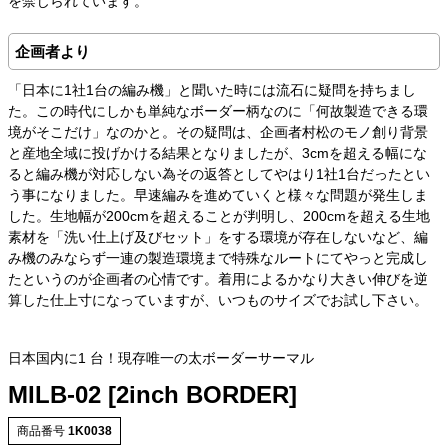
を禁じられています。
企画者より
「日本に1社1台の編み機」と聞いた時には流石に疑問を持ちまし
た。この時代にしかも単純なボーダー柄なのに「何故製造できる環
境がそこだけ」なのかと。その疑問は、企画者村松のモノ創り背景
と産地全域に投げかける結果となりましたが、3cmを超える幅にな
ると編み機が対応しない為その返答としてやはり1社1台だったとい
う事になりました。早速編みを進めていくと様々な問題が発生しま
した。生地幅が200cmを超えることが判明し、200cmを超える生地
素材を「洗い仕上げ及びセット」をする環境が存在しないなど、編
み機のみならず一連の製造環境まで特殊なルートにてやっと完成し
たというのが企画者の心情です。着用によるかなり大きい伸びを逆
算した仕上寸になっていますが、いつものサイズでお試し下さい。
日本国内に1 台！現存唯一の太ボーダーサーマル
MILB-02 [2inch BORDER]
商品番号
1K0038