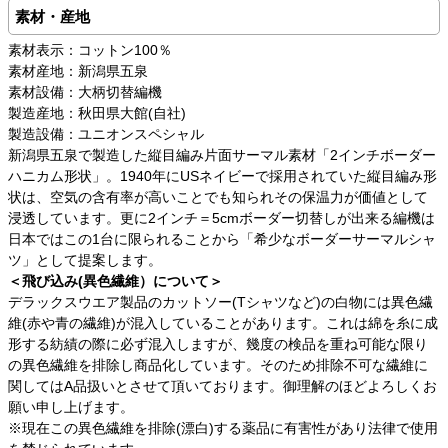
素材・産地
素材表示：コットン100％
素材産地：新潟県五泉
素材設備：大柄切替編機
製造産地：秋田県大館(自社)
製造設備：ユニオンスペシャル
新潟県五泉で製造した縦目編み片面サーマル素材「2インチボーダー
ハニカム形状」。1940年にUSネイビーで採用されていた縦目編み形
状は、空気の含有率が高いことでも知られその保温力が価値として
浸透しています。更に2インチ＝5cmボーダー切替しが出来る編機は
日本ではこの1台に限られることから「希少なボーダーサーマルシャ
ツ」として提案します。
＜飛び込み(異色繊維）について＞
デラックスウエア製品のカットソー(Tシャツなど)の白物には異色繊
維(赤や青の繊維)が混入していることがあります。これは綿を糸に成
形する紡績の際に必ず混入しますが、幾度の検品を重ね可能な限り
の異色繊維を排除し商品化しています。そのため排除不可な繊維に
関してはA品扱いとさせて頂いております。御理解のほどよろしくお
願い申し上げます。
※現在この異色繊維を排除(漂白)する薬品に有害性があり法律で使用