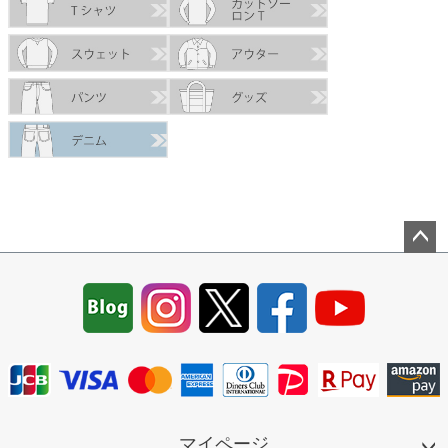
ペー
ジト
ップ
へ
マイページ