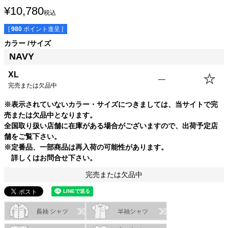
¥
10,780
税込
[
980
ポイント進呈 ]
カラー
サイズ
NAVY
XL
—
完売または欠品中
サイズ
身丈
身幅
袖丈
肩幅
※表示されていないカラー・サイズにつきましては、当サイトで完
売または欠品中となります。
XL
72.0cm
47.0cm
59.0cm
41.0cm
全国取り扱い店舗に在庫がある場合がございますので、出荷予定店
舗をご覧下さい。
※定番品、一部商品は再入荷の可能性があります。
詳しくはお問合せ下さい。
完売または欠品中