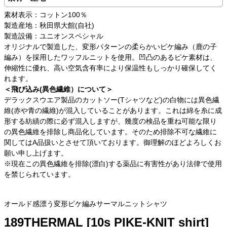
素材表示：コットン100％
製造産地：秋田県大館(自社)
製造設備：ユニオンスペシャル
オリジナルで製造した、変形パターンの柔らかいピケ編み（鹿の子
編み）を採用したワッフルニットを使用。凹凸のあるピケ素材は、
伸縮性に優れ、高い空気含有率により保温性もしっかり確保してく
れます。
＜飛び込み(異色繊維）について＞
デラックスウエア製品のカットソー(Tシャツなど)の白物には異色繊
維(赤や青の繊維)が混入していることがあります。これは綿を糸に成
形する紡績の際に必ず混入しますが、幾度の検品を重ね可能な限り
の異色繊維を排除し商品化しています。そのため排除不可な繊維に
関してはA品扱いとさせて頂いております。御理解のほどよろしくお
願い申し上げます。
※現在この異色繊維を排除(漂白)する薬品に有害性があり法律で使用
を禁じられています。
オールド感漂う変形ピケ編みサーマルニットシャツ
189THERMAL [10s PIKE-KNIT shirt]