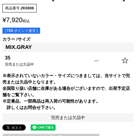
商品番号
2K0006
¥
7,920
税込
[
720
ポイント進呈 ]
カラー
サイズ
MIX.GRAY
35
—
SIZE
身丈
身幅
袖丈
肩幅
完売または欠品中
35
57.5cm
38.0cm
52.0cm
39.0cm
※表示されていないカラー・サイズにつきましては、当サイトで完
売または欠品中となります。
全国取り扱い店舗に在庫がある場合がございますので、出荷予定店
舗をご覧下さい。
※定番品、一部商品は再入荷の可能性があります。
詳しくはお問合せ下さい。
完売または欠品中