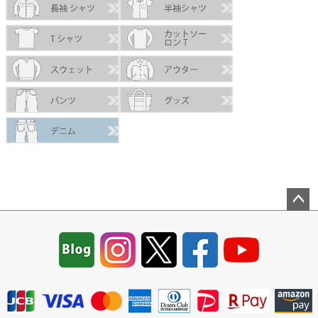
ペー
ジト
ップ
へ