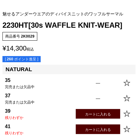
魅せるアンダーウエアのディバイスニットのワッフルサーマル
2230HT[30s WAFFLE KNIT-WEAR]
商品番号
2K0029
¥
14,300
税込
[
260
ポイント進呈 ]
NATURAL
35
—
サイズ
身丈
身幅
袖丈
肩幅
完売または欠品中
35(XS)
59.5cm
41.5cm
54.0cm
39.0cm
37
—
37(S)
62.5cm
44.5cm
55.5cm
40.0cm
完売または欠品中
39(M)
65.5cm
47.5cm
57.0cm
41.0cm
39
41(L)
68.5cm
50.5cm
58.0cm
42.0cm
カートに入れる
残りわずか
43(XL)
70.5cm
53.5cm
59.0cm
43.0cm
41
45(USM)
70.5cm
56.5cm
59.0cm
44.0cm
カートに入れる
残りわずか
47(USL)
73.5cm
59.5cm
60.0cm
45.0cm