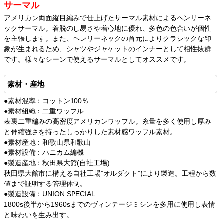
サーマル
アメリカン両面縦目編みで仕上げたサーマル素材によるヘンリーネ
ックサーマル。着脱のし易さや着心地に優れ、多色の色合いが個性
を主張します。また、ヘンリーネックの首元によりクラシックな印
象が生まれるため、シャツやジャケットのインナーとして相性抜群
です。様々なシーンで使えるサーマルとしてオススメです。
素材・産地
●素材混率：コットン100％
●素材組織：二重ワッフル
表裏二重編みの高密度アメリカンワッフル。糸量を多く使用し厚み
と伸縮強さを持ったしっかりした素材感ワッフル素材。
●素材産地：和歌山県和歌山
●素材設備：ハニカム編機
●製造産地：秋田県大館(自社工場)
秋田県大館市に構える自社工場”オルダクト”により製造。工程から数
値まで証明する管理体制。
●製造設備：UNION SPECIAL
1800s後半から1960sまでのヴィンテージミシンを多用に使用し表情
と味わいを生み出す。