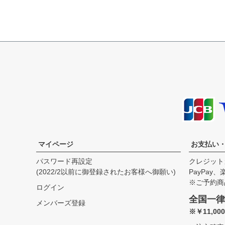
SIZE
身丈
身幅
袖丈
肩幅
35
58.0cm
41.0cm
18.5cm
40.5cm
37
60.5cm
44.0cm
19.5cm
41.5cm
39
63.0cm
47.0cm
20.5cm
42.5cm
41
65.5cm
50.0cm
21.5cm
43.5cm
43
68.0cm
53.0cm
23.0cm
44.5cm
マイページ
お支払い
パスワード再設定
クレジット
(2022/2以前に御登録されたお客様へ御願い)
PayPay
※ご予約商
ログイン
全国一律
メンバーズ登録
※￥11,0