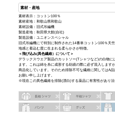
素材・産地
素材表示：コットン100％
素材産地：和歌山県和歌山
素材設備：旧式吊編機
製造産地：秋田県大館(自社)
製造設備：ユニオンスペシャル
旧式吊編機にて特別に制作された14番単コットン100％
地感と着込む度に生まれる柔らかさが特徴。
＜飛び込み(異色繊維）について＞
デラックスウエア製品のカットソー(Tシャツなど)の白物に
ます。これは綿を糸に成形する紡績の際に必ず混入します
商品化しています。そのため排除不可な繊維に関してはA品
お願い申し上げます。
※現在この異色繊維を排除(漂白)する薬品に有害性があり