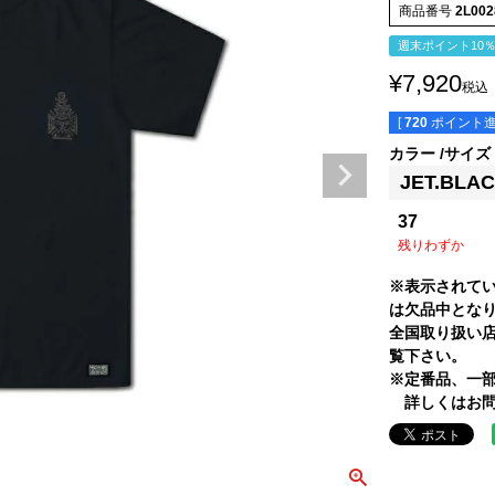
商品番号
2L002
週末ポイント10
¥
7,920
税込
[
720
ポイント進
カラー
サイズ
JET.BLA
37
残りわずか
※表示されて
は欠品中とな
全国取り扱い
覧下さい。
※定番品、一
詳しくはお問