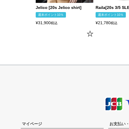
14.5(S)
67.0cm
52.0cm
58.5cm
44.0cm
15.5(M)
70.0cm
55.0cm
60.0cm
45.0cm
Jelico [20s Jelico shirt]
Raila[20s 3/5 SL
16.5(L)
73.0cm
58.0cm
61.5cm
46.0cm
週末ポイント10％
週末ポイント10％
17.5(XL)
76.0cm
61.0cm
63.0cm
47.0cm
¥
31,900
¥
21,780
税込
税込
18.5(USM)
76.0cm
64.0cm
63.0cm
48.0cm
19.5(USL)
79.0cm
67.0cm
64.5cm
49.0cm
マイページ
お支払い