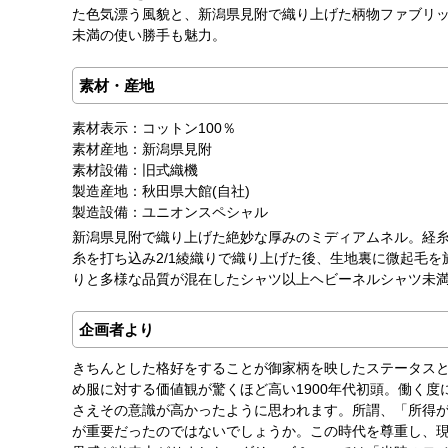
た色気漂う風貌と、新潟県見附で織り上げた柄物ファブリ
未満の使い勝手も魅力。
素材・産地
素材表示：コットン100％
素材産地：新潟県見附
素材設備：旧式織機
製造産地：秋田県大館(自社)
製造設備：ユニオンスペシャル
新潟県見附で織り上げた絶妙な厚みのミディアムネル。経糸
糸を打ち込み2/1綾織りで織り上げた後、生地裏に微起毛
りと多様な品質が混在したシャツ以上ヘビーネルシャツ未
企画者より
きちんとした格好をすることが御家柄を映したステータス
め服に対する価値観が驚くほど高い1900年代初頭。働く
さえその意識が高かったように思われます。所謂、「所得
が重要だったのではないでしょうか。この時代を尊重し、現