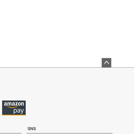
ペー
ジト
ップ
へ
SNS