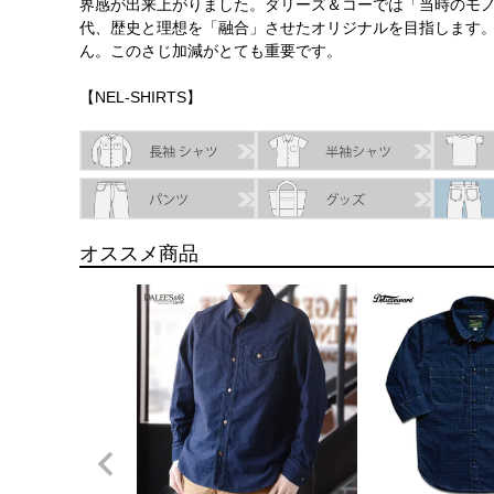
界感が出来上がりました。ダリーズ＆コーでは「当時のモ
代、歴史と理想を「融合」させたオリジナルを目指します
ん。このさじ加減がとても重要です。
【NEL-SHIRTS】
オススメ商品
SIZE
身丈
身幅
袖丈
肩幅
13.5(XS)
64.0cm
49.0cm
57.0cm
43.0cm