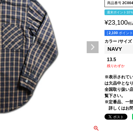
商品番号
2C00
週末ポイント10
¥
23,100
税
[
2,100
ポイント
カラー
サイズ
NAVY
13.5
残りわずか
※表示されて
は欠品中とな
全国取り扱い
覧下さい。
※定番品、一
詳しくはお問