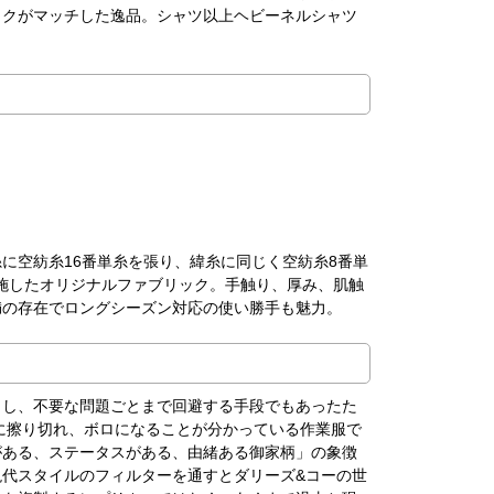
ックがマッチした逸品。シャツ以上ヘビーネルシャツ
に空紡糸16番単糸を張り、緯糸に同じく空紡糸8番単
を施したオリジナルファブリック。手触り、厚み、肌触
満の存在でロングシーズン対応の使い勝手も魅力。
とし、不要な問題ごとまで回避する手段でもあったた
度に擦り切れ、ボロになることが分かっている作業服で
がある、ステータスがある、由緒ある御家柄」の象徴
代スタイルのフィルターを通すとダリーズ&コーの世