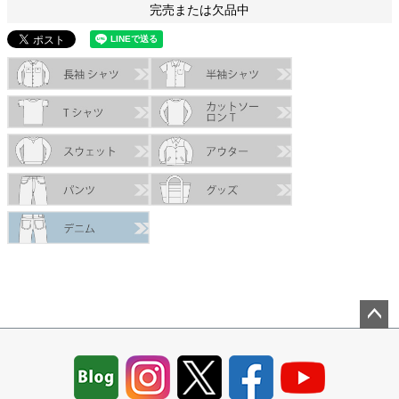
完売または欠品中
ペー
ジト
ップ
へ