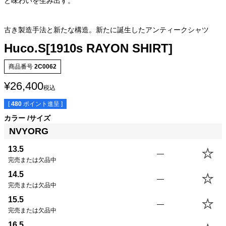
と味わいを生み出す。
古き製造手法と新たな構造。新たに誕生したアンティークシャツ
Huco.S[1910s RAYON SHIRT]
商品番号
2C0062
¥
26,400
税込
[
480
ポイント進呈 ]
カラー
サイズ
NVYORG
サイズ
身丈
身幅
袖丈
肩幅
13.5
—
13.5(XS)
61.5cm
50.0cm
19.0cm
42.5cm
完売または欠品中
14.5(S)
64.0cm
53.0cm
20.0cm
43.5cm
14.5
—
15.5(M)
66.5cm
56.0cm
21.0cm
44.5cm
完売または欠品中
16.5(L)
69.0cm
59.0cm
22.0cm
45.5cm
15.5
—
17.5(XL)
71.5cm
62.0cm
23.0cm
46.5cm
完売または欠品中
18.5(USM)
71.5cm
65.0cm
23.0cm
47.5cm
16.5