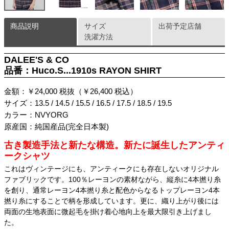
商品説明
サイズ
出荷予定店舗
洗濯方法
DALEE'S & CO
品番：Huco.S...1910s RAYON SHIRT
金額：￥24,000 税抜（￥26,400 税込）
サイズ：13.5 / 14.5 / 15.5 / 16.5 / 17.5 / 18.5 / 19.5
カラー：NVYORG
原産国：純国産品(完全日本製)
古き製造手法と新たな構造。新たに誕生したアンティ
ークシャツ
これはヴィンテージにも、アンティークにも存在しないオリジナル
ファブリックです。100％レーヨンの素材ながら、縦糸に4本撚り糸
を創り、通常レーヨン4本撚り糸と配色からなるトップレーヨン4本
撚り糸にすることで柄を形成しています。更に、織り上がり後には
両面の生地表面に微起毛を掛け着心地向上を最大限引き上げまし
た。