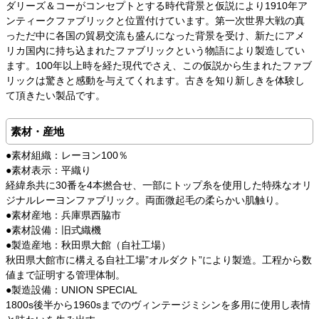
ダリーズ＆コーがコンセプトとする時代背景と仮説により1910年ア
ンティークファブリックと位置付けています。第一次世界大戦の真
っただ中に各国の貿易交流も盛んになった背景を受け、新たにアメ
リカ国内に持ち込まれたファブリックという物語により製造してい
ます。100年以上時を経た現代でさえ、この仮説から生まれたファブ
リックは驚きと感動を与えてくれます。古きを知り新しきを体験し
て頂きたい製品です。
素材・産地
●素材組織：レーヨン100％
●素材表示：平織り
経緯糸共に30番を4本撚合せ、一部にトップ糸を使用した特殊なオリ
ジナルレーヨンファブリック。両面微起毛の柔らかい肌触り。
●素材産地：兵庫県西脇市
●素材設備：旧式織機
●製造産地：秋田県大館（自社工場）
秋田県大館市に構える自社工場”オルダクト”により製造。工程から数
値まで証明する管理体制。
●製造設備：UNION SPECIAL
1800s後半から1960sまでのヴィンテージミシンを多用に使用し表情