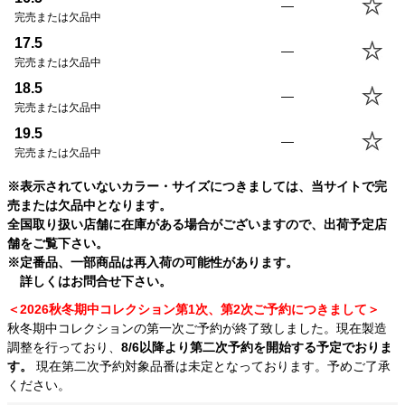
—
19.5(USL)
74.0cm
68.0cm
24.0cm
48.5cm
完売または欠品中
17.5
—
完売または欠品中
18.5
—
完売または欠品中
19.5
—
完売または欠品中
※表示されていないカラー・サイズにつきましては、当サイトで完
売または欠品中となります。
全国取り扱い店舗に在庫がある場合がございますので、出荷予定店
舗をご覧下さい。
※定番品、一部商品は再入荷の可能性があります。
詳しくはお問合せ下さい。
＜2026秋冬期中コレクション第1次、第2次ご予約につきまして＞
秋冬期中コレクションの第一次ご予約が終了致しました。現在製造
調整を行っており、
8/6以降より第二次予約を開始する予定でおりま
す。
現在第二次予約対象品番は未定となっております。予めご了承
ください。