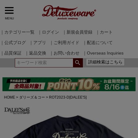
MENU
｜カテゴリー一覧
｜ログイン
｜新規会員登録
｜カート
｜公式ブログ
｜アプリ
｜ご利用ガイド
｜配送について
｜品質保証
｜返品交換
｜お問い合わせ
｜Overseas Inquiries
詳細検索はこちら
HOME
ダリーズ＆コー
ROT2023-D[DALEE'S]