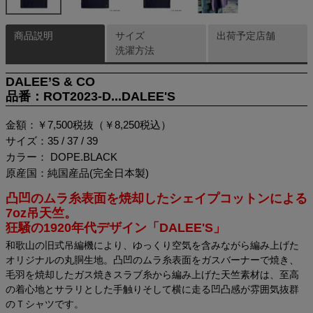
商品説明
サイズ
出荷予定店舗
洗濯方法
DALEE’S & CO
品番：ROT2023-D...DALEE'S
金額：￥7,500税抜（￥8,250税込）
サイズ：35 / 37 / 39
カラー： DOPE.BLACK
原産国：純国産品(完全日本製)
凸凹のムラ糸表面を焼却したシェイプコットンによる
7oz吊天竺。
狂騒の1920年代デザイン「DALEE'S」
和歌山の旧式吊編機により、ゆっくり空気を含みながら編み上げた
オリジナルの丸胴生地。凸凹のムラ糸表面をガスバーナーで焼き、
毛羽を焼却したガス焼きスラブ糸から編み上げた天竺素材は、至高
の着心地とサラリとした手触りそして横に走る凹凸感が雰囲気抜群
のＴシャツです。