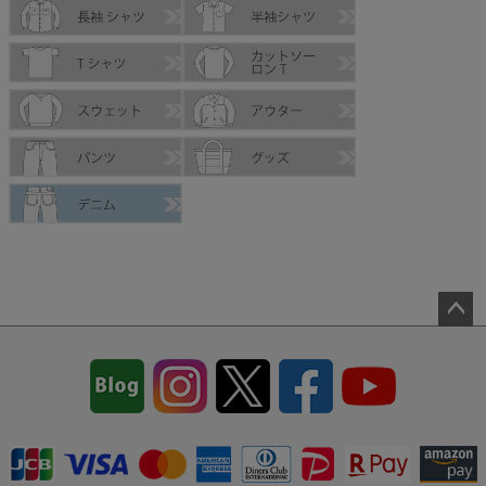
ペー
ジト
ップ
へ