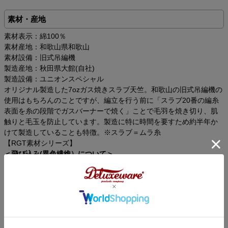
素材・産地
素材表示：綿100％
素材産地：和歌山県和歌山
素材設備：旧式吊編機
製造産地：秋田県大館(自社)
製造設備：ユニオンスペシャル
オリジナル製造した7ozガス焼きスラブ天竺。和歌山の旧式吊編機の
使用はもちろんのことですが、編立を行う前に「スラブ20番の編糸
表面を糸の段階でガスバーナーで焼く」ことで毛羽を焼き切り、肌
触りと毛玉を防止しています。製造に特に時間を要すため約半年か
けて製造していることも特徴。※スラブ＝ムラ糸
【RGT素材シリーズ】
＜飛び込み(異色繊維）について＞
デラックスウエア製品のカットソー(Tシャツなど)の白物には異色繊
維(赤や青の繊維)が混入していることがあります。これは綿を糸に成
形する紡績の際に必ず混入しますが、幾度の検品を重ね可能な限り
の異色繊維を排除し商品化しています。そのため排除不可な繊維に
関してはA品扱いとさせて頂いております。御理解のほどよろしくお
願い申し上げます。