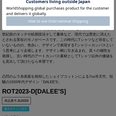
※現在この異色繊維を排除(漂白)する薬品に有害性があり法律で使用
を禁じられています。
企画者より
1900年代初頭のイメージを感じさせるニットとデザインソースは、1
世紀前のタッチや絵画技法そして書体など、現代では歴史に消えた
とされる実在のモノがベースです。この時代にTシャツなど存在して
いないものの、色合い、デザインで表現するTシャツ＝カンバスとい
う思考により企画します。デザイン柄に引き込まれ、其々の個性を
発揮し、古い時代のアートカンバス素材としてTシャツ以外の価値を
も見出して頂けたなら本望です。
凸凹のムラ糸表面を焼却したシェイプコットンによる7oz吊天竺。狂
騒の1920年代デザイン「DALEE'S」
ROT2023-D[DALEE'S]
商品番号
2L0153
週末ポイント10％