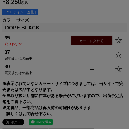
¥
8,250
税込
[
750
ポイント進呈 ]
カラー
サイズ
DOPE.BLACK
サイズ
身丈
身幅
袖丈
肩幅
35
カートに入れる
35(XS)
60.0cm
42.0cm
18.5cm
40.5cm
残りわずか
37(S)
62.5cm
45.0cm
19.5cm
41.5cm
37
—
39(M)
65.0cm
48.0cm
20.5cm
42.5cm
完売または欠品中
41(L)
67.5cm
51.0cm
21.5cm
43.5cm
39
43(XL)
70.0cm
54.0cm
23.0cm
44.5cm
—
完売または欠品中
45(USM)
70.0cm
57.0cm
23.0cm
45.5cm
47(USL)
72.5cm
60.0cm
24.0cm
46.5cm
※表示されていないカラー・サイズにつきましては、当サイトで完
売または欠品中となります。
全国取り扱い店舗に在庫がある場合がございますので、出荷予定店
舗をご覧下さい。
※定番品、一部商品は再入荷の可能性があります。
詳しくはお問合せ下さい。