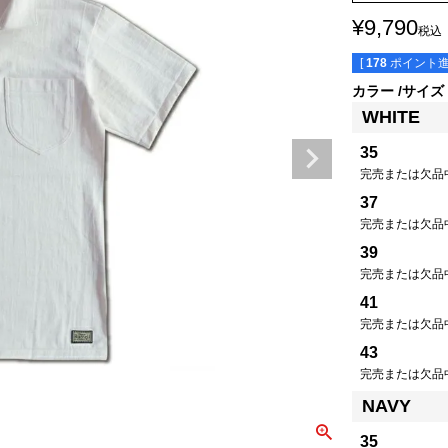
¥
9,790
税込
[
178
ポイント進
カラー
サイズ
WHITE
35
完売または欠品
37
完売または欠品
39
完売または欠品
41
完売または欠品
43
完売または欠品
NAVY
35