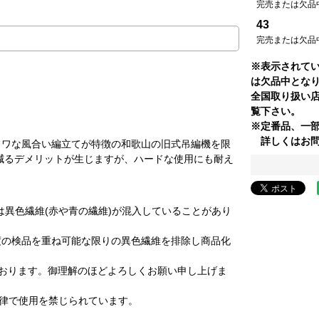
完売または欠品
43
完売または欠品
※表示されて
は欠品中とな
全国取り扱い
覧下さい。
※定番品、一
詳しくはお問
フワな風合い編立てが特徴の和歌山の旧式吊編機を限
減るデメリットが生じますが、ハードな使用にも耐え
は異色繊維(赤や青の繊維)が混入していることがあり
度の検品を重ね可能な限りの異色繊維を排除し商品化
おります。御理解のほどよろしくお願い申し上げま
法律で使用を禁じられています。