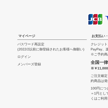
サイズ
身丈
身幅
袖丈
肩幅
35(XS)
60.5cm
43.0cm
18.0cm
42.0cm
37(S)
63.0cm
46.0cm
19.0cm
43.0cm
39(M)
65.5cm
49.0cm
20.0cm
44.0cm
41(L)
68.0cm
52.0cm
21.0cm
45.0cm
マイページ
お支払い
43(XL)
70.5cm
55.0cm
22.0cm
46.0cm
パスワード再設定
クレジット
45(USM)
70.5cm
58.0cm
22.0cm
47.0cm
(2022/2以前に御登録されたお客様へ御願い)
PayPay
47(USL)
73.0cm
61.0cm
23.0cm
48.0cm
※ご予約商
ログイン
全国一律
メンバーズ登録
※￥11,0
ご注文確定
約商品は発
100円に
＝1円とし
くはご利用