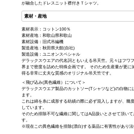
が融合したドレスニット襟付きＴシャツ。
素材・産地
素材表示：コットン100％
素材産地：和歌山県和歌山
素材設備：旧式吊編機
製造産地：秋田県大館(自社)
製造設備：ユニオンスペシャル
デラックスウエアの代名詞ともいえる吊天竺。元々はフワ
界まで密度を詰めた特殊企画です。 そのため生産量が更に
得る非常に丈夫な質感のオリジナル吊天竺です。
＜飛び込み(異色繊維）について＞
デラックスウエア製品のカットソー(Tシャツなど)の白物に
ます。
これは綿を糸に成形する紡績の際に必ず混入しますが、幾
しています。
そのため排除不可な繊維に関してはA品扱いとさせて頂いて
す。
※現在この異色繊維を排除(漂白)する薬品に有害性があり