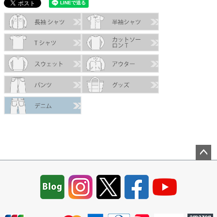
ペー
ジト
ップ
へ