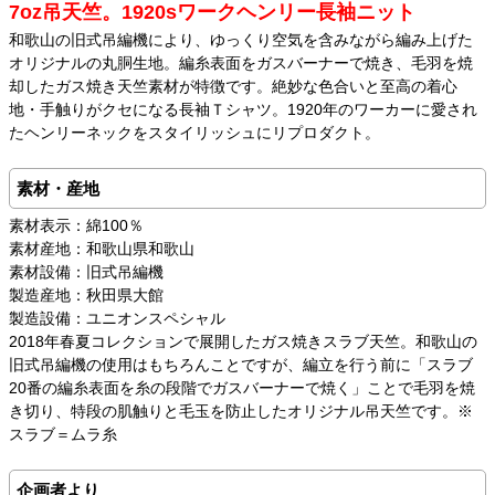
7oz吊天竺。1920sワークヘンリー長袖ニット
和歌山の旧式吊編機により、ゆっくり空気を含みながら編み上げた
オリジナルの丸胴生地。編糸表面をガスバーナーで焼き、毛羽を焼
却したガス焼き天竺素材が特徴です。絶妙な色合いと至高の着心
地・手触りがクセになる長袖Ｔシャツ。1920年のワーカーに愛され
たヘンリーネックをスタイリッシュにリプロダクト。
素材・産地
素材表示：綿100％
素材産地：和歌山県和歌山
素材設備：旧式吊編機
製造産地：秋田県大館
製造設備：ユニオンスペシャル
2018年春夏コレクションで展開したガス焼きスラブ天竺。和歌山の
旧式吊編機の使用はもちろんことですが、編立を行う前に「スラブ
20番の編糸表面を糸の段階でガスバーナーで焼く」ことで毛羽を焼
き切り、特段の肌触りと毛玉を防止したオリジナル吊天竺です。※
スラブ＝ムラ糸
企画者より