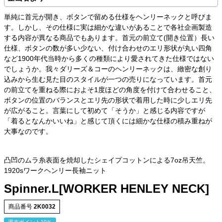
単純に首元が開き、ボタンで留める仕様をヘンリーネックと呼びま
す。しかし、その仕様に実は細かな違いがあることで各社企画製造
する内容が異なる商品でもあります。首元の前立て(開き位置）長い
仕様、ボタンの数が多い少ない、付け合わせのエリ形状が丸い四角
など1900年代当時から多くの種類により愛されてきた仕様ではない
でしょうか。我々ダリーズ＆コーのヘンリーネックは、緻密な創り
込みから生む見た目のスタイルが一つの売りになっています。首元
の前立てを重ねる際におよそ1度ほどの角度を付けて合わせること、
ボタンの位置のバランスとエリ先の形状で着用した時に少しエリ先
が広がること。言葉にして初めて「そうか」と感じる内容ですが
「着るとなんかいいね」と感じて頂くには細かな仕様の積み重ねが
大事なのです。
凸凹のムラ糸表面を焼却したシェイプコットンによる7oz吊天竺。
1920sワークヘンリー長袖ニット
Spinner.L[WORKER HENLEY NECK]
商品番号
2K0032
週末ポイント10％