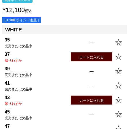
¥
12,100
税込
[
1,100
ポイント進呈 ]
WHITE
35
—
サイズ
身丈
身幅
袖丈
肩幅
完売または欠品中
35(XS)
60.0cm
42.0cm
54.0cm
40.5cm
37
37(S)
62.5cm
45.0cm
56.5cm
41.5cm
カートに入れる
残りわずか
39(M)
65.0cm
48.0cm
59.0cm
42.5cm
39
41(L)
67.5cm
51.0cm
61.5cm
43.5cm
—
完売または欠品中
43(XL)
70.0cm
54.0cm
64.0cm
44.5cm
41
45(USM)
70.0cm
57.0cm
64.0cm
45.5cm
—
完売または欠品中
47(USL)
72.5cm
60.0cm
66.5cm
46.5cm
43
カートに入れる
残りわずか
45
—
完売または欠品中
47
—