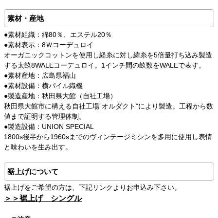
素材・産地
●素材組織：綿80％、エステル20％
●素材表示：8Ｗコーデュロイ
オーガニックコットンを使用し経糸に対し緯糸を5倍量打ち込み製造
する太畝8WALEコーデュロイ。1インチ間の畝数をWALEで表す。
●素材産地：広島県福山
●素材設備：横パイル織機
●製造産地：秋田県大館（自社工場）
秋田県大館市に構える自社工場”オルダクト”により製造。工程から数
値まで証明する管理体制。
●製造設備：UNION SPECIAL
1800s後半から1960sまでのヴィンテージミシンを多用に使用し表情
と味わいを生み出す。
裾上げについて
裾上げをご希望の方は、下記リンクよりお申込み下さい。
＞＞裾上げ シングル