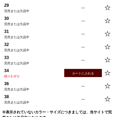
30
86.4cm
77.9cm
27.4cm
33.1cm
22.1cm
29
—
31
86.4cm
80.5cm
27.7cm
33.7cm
22.4cm
完売または欠品中
32
86.4cm
83.0cm
28.0cm
34.2cm
22.7cm
30
—
33
86.4cm
85.5cm
28.3cm
34.8cm
23.0cm
完売または欠品中
34
86.4cm
88.1cm
28.6cm
35.4cm
23.3cm
31
—
36
86.4cm
93.2cm
29.2cm
36.6cm
23.8cm
完売または欠品中
38
86.4cm
98.3cm
29.8cm
37.7cm
24.3cm
32
—
完売または欠品中
33
—
完売または欠品中
34
カートに入れる
残りわずか
36
—
完売または欠品中
38
—
完売または欠品中
※表示されていないカラー・サイズにつきましては、当サイトで完