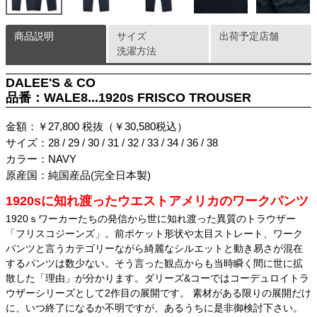
商品説明
サイズ
出荷予定店舗
洗濯方法
DALEE'S & CO
品番：WALE8...1920s FRISCO TROUSER
金額：￥27,800 税抜（￥30,580税込）
サイズ：28 / 29 / 30 / 31 / 32 / 33 / 34 / 36 / 38
カラー：NAVY
原産国：純国産品(完全日本製)
1920sに知れ渡ったウエストアメリカのワークパンツ
1920ｓワーカーたちの発信から世に知れ渡った異質のトラウザー
「フリスコジーンズ」。前ポケット形状や太目ストレート、ワーク
パンツと言うカテゴリーながら綺麗なシルエットと動き易さが混在
するパンツは数少ない。そう言った観点からも当時瞬く間に世に拡
散した「理由」が分かります。ダリーズ&コーではコーデュロイトラ
ウザーシリーズとして2作目の展開です。 素材がある限りの展開だけ
に、いつ終了になるか不明ですが、あるうちに是非御検討下さい。