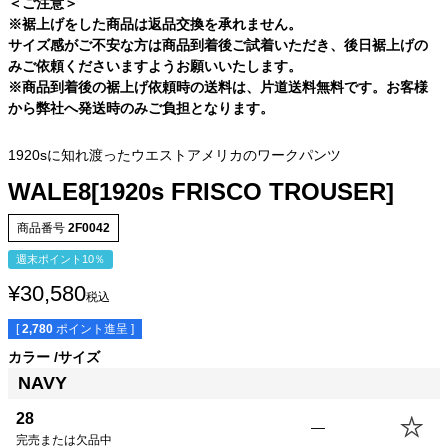
＜ご注意＞
※裾上げをした商品は返品交換を承れません。
サイズ感がご不安な方は商品到着後ご試着いただき、後日裾上げの
みご依頼くださいますようお願いいたします。
※商品到着後の裾上げ依頼時の送料は、片道送料無料です。お客様
から弊社へ発送時のみご負担となります。
1920sに知れ渡ったウエストアメリカのワークパンツ
WALE8[1920s FRISCO TROUSER]
商品番号
2F0042
週末ポイント10％
¥
30,580
税込
[
2,780
ポイント進呈 ]
カラー
サイズ
NAVY
サイズ
股下
ウエスト
股上
腿幅
裾幅
28
86.4cm
72.8cm
26.8cm
32.0cm
21.5cm
28
—
29
86.4cm
75.3cm
27.1cm
32.6cm
21.8cm
完売または欠品中