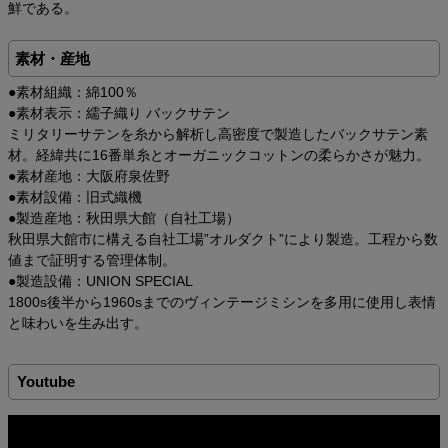
鮮である。
素材・産地
●素材組織：綿100％
●素材表示：繻子織り バックサテン
ミリタリーサテンを糸から解析し高密度で製造したバックサテン素
材。経緯共に16番単糸とオーガニックコットンの柔らかさが魅力。
●素材産地：大阪府泉佐野
●素材設備：旧式織機
●製造産地：秋田県大館（自社工場）
秋田県大館市に構える自社工場”オルダクト”により製造。工程から数
値まで証明する管理体制。
●製造設備：UNION SPECIAL
1800s後半から1960sまでのヴィンテージミシンを多用に使用し表情
と味わいを生み出す。
Youtube