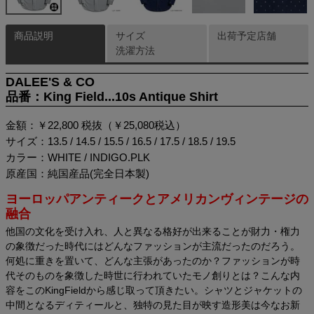
商品説明
サイズ
出荷予定店舗
洗濯方法
DALEE'S & CO
品番：King Field...10s Antique Shirt
金額：￥22,800 税抜（￥25,080税込）
サイズ：13.5 / 14.5 / 15.5 / 16.5 / 17.5 / 18.5 / 19.5
カラー：WHITE / INDIGO.PLK
原産国：純国産品(完全日本製)
ヨーロッパアンティークとアメリカンヴィンテージの
融合
他国の文化を受け入れ、人と異なる格好が出来ることが財力・権力
の象徴だった時代にはどんなファッションが主流だったのだろう。
何処に重きを置いて、どんな主張があったのか？ファッションが時
代そのものを象徴した時世に行われていたモノ創りとは？こんな内
容をこのKingFieldから感じ取って頂きたい。シャツとジャケットの
中間となるディティールと、独特の見た目が映す造形美は今なお新