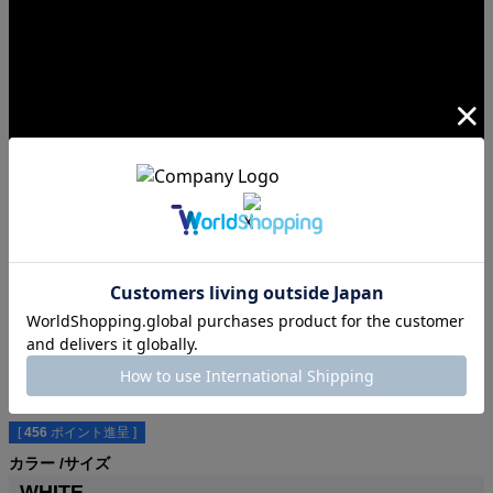
ヨーロッパアンティークとアメリカンヴィンテージの融合
KingField[10s Antique Shirt]
商品番号
2C0059
¥
25,080
税込
[
456
ポイント進呈 ]
カラー
サイズ
WHITE