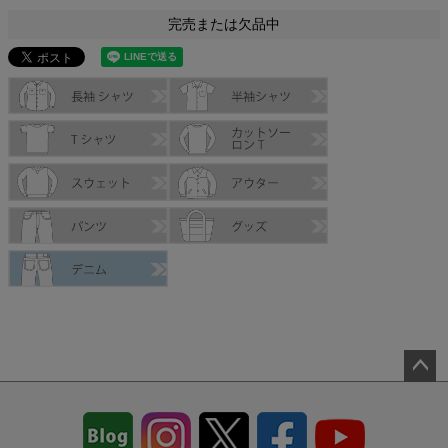
完売または欠品中
ペー
ジト
ップ