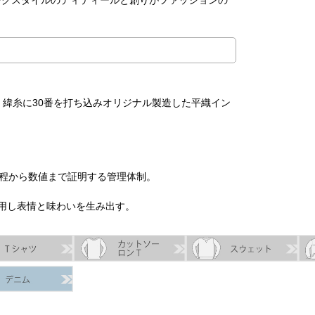
ークスタイルのディティールと創りがファッションの
、緯糸に30番を打ち込みオリジナル製造した平織イン
工程から数値まで証明する管理体制。
に使用し表情と味わいを生み出す。