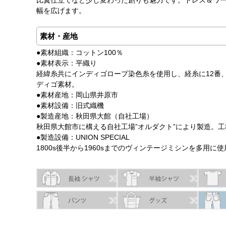
比翼仕立てなど少し変わった創りも魅力です。ドレス＆ワ
幅を広げます。
素材・産地
●素材組織：コットン100％
●素材表示：平織り
経緯糸共にインディゴロープ染色糸を使用し、経糸に12番
ディゴ素材。
●素材産地：岡山県井原市
●素材設備：旧式織機
●製造産地：秋田県大館（自社工場）
秋田県大館市に構える自社工場”オルダクト”により製造。
●製造設備：UNION SPECIAL
1800s後半から1960sまでのヴィンテージミシンを多用