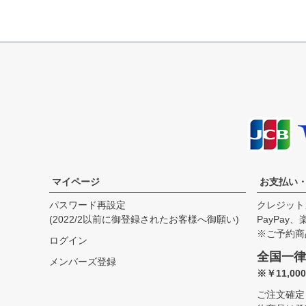
サイズ
身丈
身幅
袖丈
肩幅
XS
65.0cm
49.0cm
58.0cm
40.0cm
S
67.5cm
51.5cm
59.5cm
41.0cm
M
70.0cm
54.0cm
61.0cm
42.0cm
L
72.5cm
56.5cm
62.5cm
43.0cm
XL
75.0cm
59.0cm
64.0cm
44.0cm
マイページ
お支払い
USM
75.0cm
61.5cm
64.0cm
45.0cm
パスワード再設定
クレジット
USL
77.5cm
64.0cm
65.5cm
46.0cm
(2022/2以前に御登録されたお客様へ御願い)
PayPay
※ご予約商
ログイン
全国一律
メンバーズ登録
※￥11,0
ご注文確定