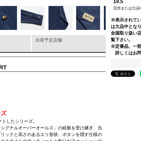
19.5
完売または欠品
※表示されて
は欠品中とな
全国取り扱い
覧下さい。
出荷予定店舗
※定番品、一
詳しくはお問
IRT
ーズ
クトしたシリーズ。
「シグナルオーバーオールズ」の経脈を受け継ぎ、当
ブリックと高さのあるエリ形状、ボタンを隠す仕様の