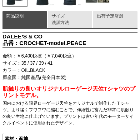
商品説明
サイズ
出荷予定店舗
洗濯方法
DALEE’S & CO
品番：CROCHET-model.PEACE
金額：￥6,400税抜（￥7,040税込）
サイズ：35 / 37 / 39 / 41
カラー：OIL.BLACK
原産国：純国産品(完全日本製)
肌触りの良いオリジナルローゲージ天竺Tシャツのプ
リントモデル。
国内における限界ローゲージ天竺をオリジナルで制作したＴシャ
ツ。より緩くフワフワに編むことで、伸縮性に富んだ非常に肌触り
の良い生地に仕上げています。プリントは古い年代のモーターサイ
クルイベントに使用されたデザイン。
素材・産地