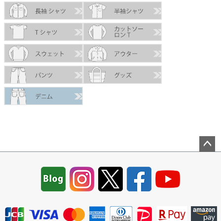
ペー
ジト
ップ
へ