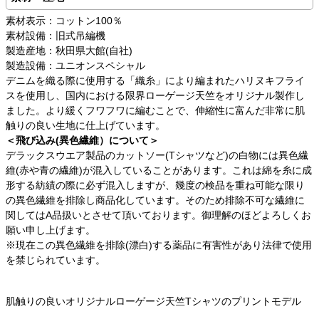
素材表示：コットン100％
素材設備：旧式吊編機
製造産地：秋田県大館(自社)
製造設備：ユニオンスペシャル
デニムを織る際に使用する「織糸」により編まれたハリヌキフライ
スを使用し、国内における限界ローゲージ天竺をオリジナル製作し
ました。より緩くフワフワに編むことで、伸縮性に富んだ非常に肌
触りの良い生地に仕上げています。
＜飛び込み(異色繊維）について＞
デラックスウエア製品のカットソー(Tシャツなど)の白物には異色繊
維(赤や青の繊維)が混入していることがあります。これは綿を糸に成
形する紡績の際に必ず混入しますが、幾度の検品を重ね可能な限り
の異色繊維を排除し商品化しています。そのため排除不可な繊維に
関してはA品扱いとさせて頂いております。御理解のほどよろしくお
願い申し上げます。
※現在この異色繊維を排除(漂白)する薬品に有害性があり法律で使用
を禁じられています。
肌触りの良いオリジナルローゲージ天竺Tシャツのプリントモデル