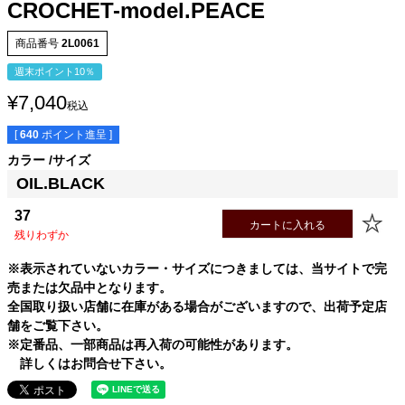
CROCHET-model.PEACE
商品番号
2L0061
週末ポイント10％
¥
7,040
税込
[
640
ポイント進呈 ]
カラー
サイズ
OIL.BLACK
37
カートに入れる
残りわずか
SIZE
身丈
身幅
袖丈
肩幅
35(XS)
59.5cm
41.5cm
17.5cm
40.5cm
※表示されていないカラー・サイズにつきましては、当サイトで完
37(S)
61.5cm
44.0cm
18.5cm
41.5cm
売または欠品中となります。
全国取り扱い店舗に在庫がある場合がございますので、出荷予定店
39(M)
64.0cm
47.0cm
19.5cm
42.5cm
舗をご覧下さい。
41(L)
66.5cm
50.0cm
20.5cm
43.5cm
※定番品、一部商品は再入荷の可能性があります。
詳しくはお問合せ下さい。