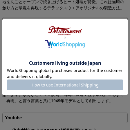
地を丸ごとオーブンで焼き上げるヒート処理が特徴。これは当時の
創り方と環境を再現するデラックスウエアオリジナルの製造方法。
企画者より
この1949Sファーストジャケットを商品にするにあたり私には葛藤
がありました。俗にいうヴィンテージファーストデニムジャケット
は、私の趣味で年代による創りやパーツの違いなどで何着も所有し
ていますが、当時の作業服と言う観点からは当たり前とされる着丈
の短さと袖の太さと長さ、全体的なバランスなど、カタチに関して
は「改善の余地がある」と言う想いでした。しかし、このジャケッ
トの貫禄や雰囲気の一つでもあるため、創り変えることにもそのま
ま創ることにも葛藤がありました。 今回あえて再現する企画を立ち
上げます。ヴィンテージらしいカタチや雰囲気を好むお客様から要
望を頂いたことも起因し、当時のモノ創りの再現でお応えしようと
思います。素材からミシン設備、当時の製造工程や環境に至るまで
「再現」と言う言葉と共に1949年モデルとして創出します。
Youtube