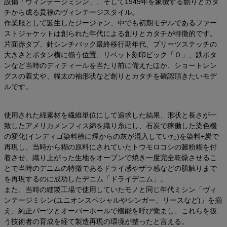
設備「ヴィンテージミシン」、そして1949年を象徴する創りとカタ
チから成る貫禄のヴィンテージスタイル。
作業服として誕生したジージャン、中でも初期モデルであるファー
ストジャケットは創られた年代による創りとカタチが特徴的です。
片面赤タブ、針シンチバック最終移行期年代、プリーツステッチの
大きさとボタン横に揃う位置、リベット刻印ビック「Ｏ」、鉄ボタ
ンなど当時のディティールを当たり前に備えたほか、ショートレン
グスの着丈や、幅太の袖形状など創りとカタチを確認頂きたいモデ
ルです。
使用された綿素材を繊維単位にして追求した結果、形状と長さが一
致したアメリカメンフィス綿を織り糸にし、石炭で稼働した染色機
の変化(インディゴ染料槽に煙からの灰が混入していた)を染料+炭で
再現し、当時から糊の原料にされていたトウモロコシの澱粉糊を付
着させ、織り上がった生地をオーブンで焼き一度完全乾燥させるこ
とで当時のデニムの特徴であるドライ感やザラ感などの肌触りまで
を再現するのに成功したデニム「ドライデニム」。
また、当時の縫製工場で使用していたモノと同じ年代ミシン「ヴィ
ンテージミシン(ユニオンスペシャルやシンガー、リースなど)」を揃
え、純正パーツとオーバーホールで機能を呼び覚まし、これらを扱
う技術者の育成を経て製造再現の環境が整ったと言える。