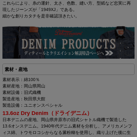
これらにより、糸の運針、太さ、色数、縫い方、型紙など忠実に再
現したジーンズが「1949XJ」である。
細かな創りカタチを是非確認頂きたい。
素材・産地
素材表示：綿100％
素材産地：岡山県岡山
素材設備：旧式織機
製造産地：秋田県大館
製造設備：ユニオンスペシャル
13.6oz Dry Denim（ドライデニム）
日本デニムの産地、岡山県井原市の旧式シャトル織機で製造した
13.6オンスデニム。1940年代デニム素材を分析し、アメリカメンフ
ィス綿、トウモロコシからなる澱粉糊を使用し、織り上げた後に生