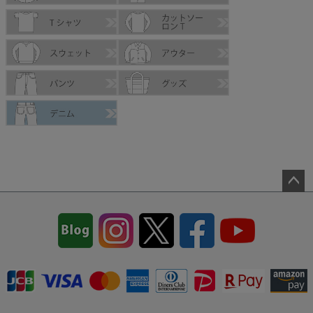
ペー
ジト
ップ
へ