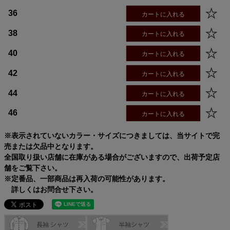
36
カートに入れる
サイズ
身丈
身幅
袖丈
肩幅
34
52.5cm
49.0cm
57.8cm
39.3cm
38
カートに入れる
36
55.5cm
52.0cm
59.8cm
40.3cm
38
58.5cm
55.0cm
61.8cm
41.3cm
40
カートに入れる
40
61.5cm
58.0cm
63.8cm
42.3cm
42
カートに入れる
42
64.5cm
61.0cm
65.8cm
43.3cm
44
64.5cm
64.0cm
65.8cm
44.3cm
44
カートに入れる
46
67.5cm
67.0cm
67.8cm
45.3cm
46
カートに入れる
※表示されていないカラー・サイズにつきましては、当サイトで完
売または欠品中となります。
全国取り扱い店舗に在庫がある場合がございますので、出荷予定店
舗をご覧下さい。
※定番品、一部商品は再入荷の可能性があります。
詳しくはお問合せ下さい。