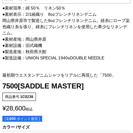
●素材混率：綿 50％ リネン50％
●素材表示：2/1綾織り 8ozフレンチリネンデニム
岡山県井原市で製造した8ozフレンチリネンデニム。経糸にロープ染
色織り糸を張り、緯糸にフレンチリネンを使用した希少なリネンデ
ニム。
●素材産地：岡山県井原
●素材設備：旧式織機
●製造産地：秋田県大館
●製造設備：UNION SPECIAL 1940sDOUBLE NEEDLE
最初期ウエスタンデニムシャツをリアルに再現した「7500」
7500[SADDLE MASTER]
商品番号
1C0238
¥
28,600
税込
[
2,600
ポイント進呈 ]
カラー
サイズ
サイズ
身丈
身幅
袖丈
肩幅