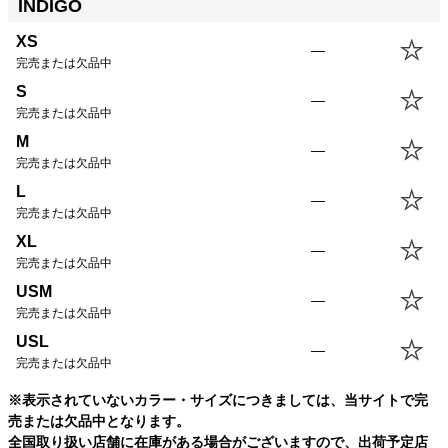
INDIGO
XS
63.5cm
49.5cm
56.5cm
44.5cm
XS
S
66.0cm
52.0cm
58.0cm
45.5cm
—
完売または欠品中
M
68.5cm
54.5cm
59.5cm
46.5cm
L
71.0cm
57.0cm
61.0cm
47.5cm
S
—
完売または欠品中
XL
72.5cm
60.0cm
62.0cm
48.5cm
USM
72.5cm
63.0cm
62.0cm
49.5cm
M
—
USL
75.0cm
66.0cm
63.0cm
50.5cm
完売または欠品中
L
—
完売または欠品中
XL
—
完売または欠品中
USM
—
完売または欠品中
USL
—
完売または欠品中
※表示されていないカラー・サイズにつきましては、当サイトで完
売または欠品中となります。
全国取り扱い店舗に在庫がある場合がございますので、出荷予定店