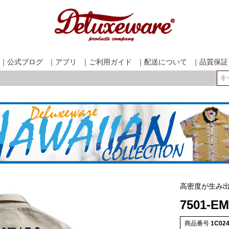
｜公式ブログ
｜アプリ
｜ご利用ガイド
｜配送について
｜品質保証
検索
高密度が生み
7501-E
商品番号
1C02