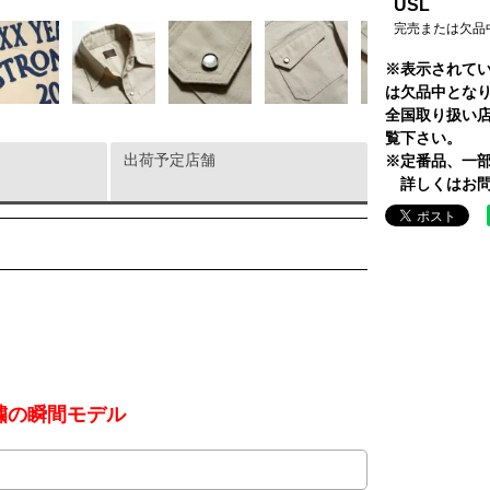
USL
完売または欠品
※表示されて
は欠品中とな
全国取り扱い
覧下さい。
出荷予定店舗
※定番品、一
詳しくはお問
繍の瞬間モデル