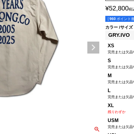
¥
52,800
税
[
960
ポイント進
カラー
サイズ
GRY.IVO
XS
完売または欠品
S
完売または欠品
M
完売または欠品
L
完売または欠品
XL
残りわずか
USM
完売または欠品