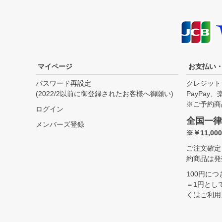
S
66.0cm
52.0cm
58.0cm
45.5cm
M
68.5cm
54.5cm
59.5cm
46.5cm
L
71.0cm
57.0cm
61.0cm
47.5cm
XL
72.5cm
60.0cm
62.0cm
48.5cm
USM
72.5cm
63.0cm
62.0cm
49.5cm
USL
75.0cm
66.0cm
63.0cm
50.5cm
マイページ
お支払い
パスワード再設定
クレジット
(2022/2以前に御登録されたお客様へ御願い)
PayPay
※ご予約商
ログイン
全国一律
メンバーズ登録
※￥11,0
ご注文確定
約商品は発
100円に
＝1円とし
くはご利用