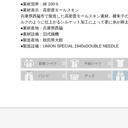
●素材混率：綿 100％
●素材表示：高密度モールスキン
兵庫県西脇市で製造した高密度モールスキン素材。横朱子
ルクのように仕上がるシルケット加工によって更に糸が締
●素材産地：兵庫県西脇
●素材設備：旧式織機
●製造産地：秋田県大館
●製造設備：UNION SPECIAL 1940sDOUBLE NEEDLE
サイズ
身丈
身幅
袖丈
肩幅
XS
63.5cm
49.5cm
56.5cm
44.5cm