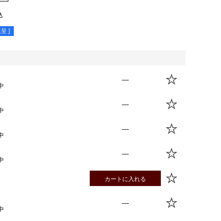
込
呈 ]
—
中
—
中
—
中
—
中
カートに入れる
—
中