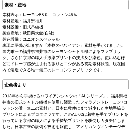
素材・産地
素材表示：レーヨン55％、コットン45％
素材産地：福井県福井
素材設備：旧式吊編機
製造産地：秋田県大館(自社)
製造設備：ユニオンスペシャル
表現に語弊が出ますが「本物のハワイアン」素材を手がけました。
国内唯一の福井県福井市のレーヨンシャトル機によるファブリッ
ク、さらに京都の職人手捺染プリントの技法及び染色。使い込むほ
どにドレープ感が生まれる張りとコシがある初期素材状態。現在国
内で製造できる唯一無二のレーヨンファブリックです。
企画者より
2018年から手掛けるハワイアンシャツの「ALシリーズ」。福井県福
井市の旧式シャトル織機を使用し製造したフィラメントレーヨン+コ
ットンの唯一無二の素材と、日本に数件にまで減少した生地手捺染
プリントによるプロダクツです。このAL-02は着物を手でプリントを
行っている京都の職人による手捺染プリントを駆使しカタチにしま
した。日本古来の設備や技術を駆使し、アメリカンヴィンテージデ