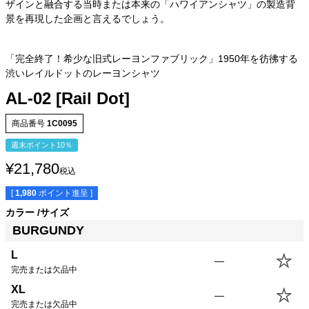
ザインと融合する当時または本来の「ハワイアンシャツ」の製造背
景を再現した企画と言えるでしょう。
「完全終了！希少な旧式レーヨンファブリック」1950年を彷彿する
渋いレイルドットのレーヨンシャツ
AL-02 [Rail Dot]
商品番号
1C0095
週末ポイント10％
¥
21,780
税込
[
1,980
ポイント進呈 ]
カラー
サイズ
BURGUNDY
サイズ
身丈
身幅
袖丈
肩幅
L
—
XS
61.0cm
50.5cm
19.0cm
42.5cm
完売または欠品中
S
64.0cm
53.5cm
20.0cm
43.5cm
XL
—
M
66.5cm
56.0cm
21.0cm
44.5cm
完売または欠品中