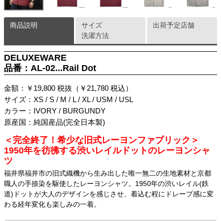
商品説明
サイズ
出荷予定店舗
洗濯方法
DELUXEWARE
品番：AL-02...Rail Dot
金額：￥19,800 税抜（￥21,780 税込）
サイズ：XS / S / M / L / XL / USM / USL
カラー：IVORY / BURGUNDY
原産国：純国産品(完全日本製)
＜完全終了！希少な旧式レーヨンファブリック＞
1950年を彷彿する渋いレイルドットのレーヨンシャ
ツ
福井県福井市の旧式織機から生み出した唯一無二の生地素材と京都
職人の手捺染を駆使したレーヨンシャツ。1950年の渋いレイル(鉄
道)ドットが大人のデザインを感じさせ、着込む程にドレープ感に変
わる経年変化も楽しみの一着。