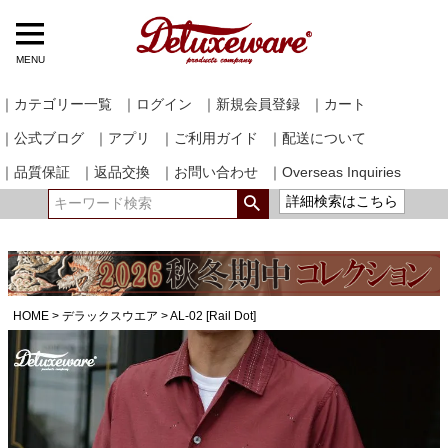
MENU
｜カテゴリー一覧
｜ログイン
｜新規会員登録
｜カート
｜公式ブログ
｜アプリ
｜ご利用ガイド
｜配送について
｜品質保証
｜返品交換
｜お問い合わせ
｜Overseas Inquiries
詳細検索はこちら
HOME
デラックスウエア
AL-02 [Rail Dot]