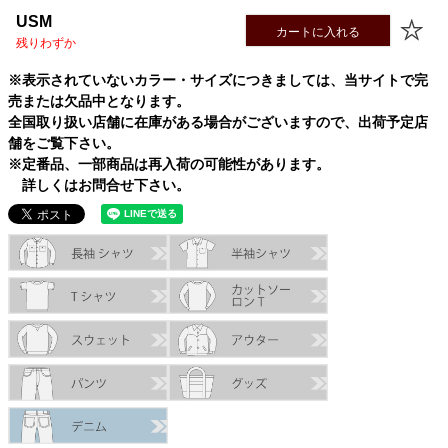
L
69.0cm
58.5cm
22.0cm
45.5cm
USM
XL
72.0cm
61.5cm
23.0cm
46.5cm
カートに入れる
残りわずか
USM
72.0cm
64.5cm
23.0cm
47.5cm
USL
75.0cm
67.5cm
24.0cm
48.5cm
※表示されていないカラー・サイズにつきましては、当サイトで完
売または欠品中となります。
全国取り扱い店舗に在庫がある場合がございますので、出荷予定店
舗をご覧下さい。
※定番品、一部商品は再入荷の可能性があります。
詳しくはお問合せ下さい。