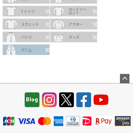
ペー
ジト
ップ
へ