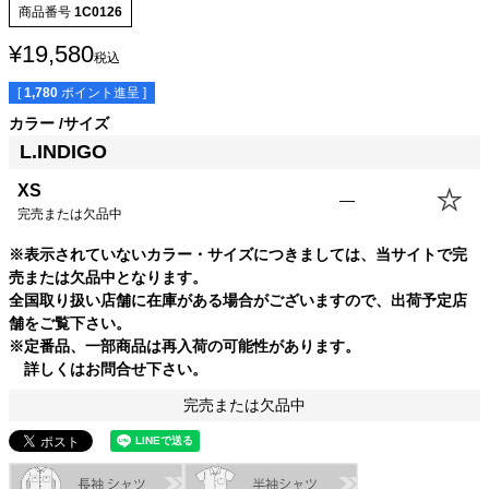
商品番号
1C0126
¥
19,580
税込
[
1,780
ポイント進呈 ]
カラー
サイズ
L.INDIGO
XS
—
完売または欠品中
サイズ
身丈
身幅
袖丈
肩幅
※表示されていないカラー・サイズにつきましては、当サイトで完
XS
61.0cm
50.5cm
19.0cm
42.5cm
売または欠品中となります。
S
64.0cm
53.5cm
20.0cm
43.5cm
全国取り扱い店舗に在庫がある場合がございますので、出荷予定店
M
66.5cm
56.0cm
21.0cm
44.5cm
舗をご覧下さい。
L
69.0cm
58.5cm
22.0cm
45.5cm
※定番品、一部商品は再入荷の可能性があります。
XL
72.0cm
61.5cm
23.0cm
46.5cm
詳しくはお問合せ下さい。
USM
72.0cm
64.5cm
23.0cm
47.5cm
完売または欠品中
USL
75.0cm
67.5cm
24.0cm
48.5cm