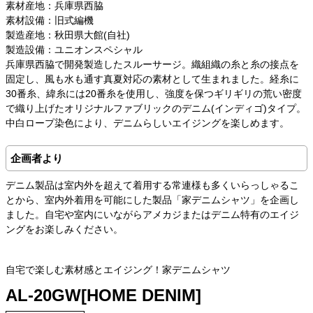
素材産地：兵庫県西脇
素材設備：旧式編機
製造産地：秋田県大館(自社)
製造設備：ユニオンスペシャル
兵庫県西脇で開発製造したスルーサージ。織組織の糸と糸の接点を
固定し、風も水も通す真夏対応の素材として生まれました。経糸に
30番糸、緯糸には20番糸を使用し、強度を保つギリギリの荒い密度
で織り上げたオリジナルファブリックのデニム(インディゴ)タイプ。
中白ロープ染色により、デニムらしいエイジングを楽しめます。
企画者より
デニム製品は室内外を超えて着用する常連様も多くいらっしゃるこ
とから、室内外着用を可能にした製品「家デニムシャツ」を企画し
ました。自宅や室内にいながらアメカジまたはデニム特有のエイジ
ングをお楽しみください。
自宅で楽しむ素材感とエイジング！家デニムシャツ
AL-20GW[HOME DENIM]