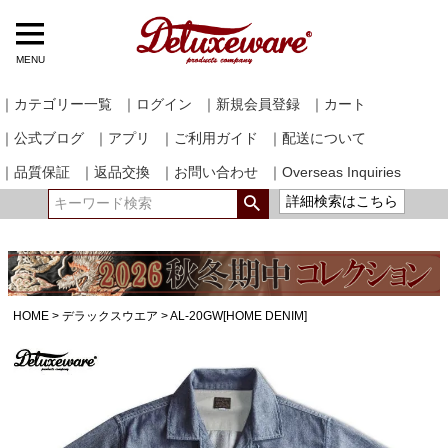
MENU
｜カテゴリー一覧
｜ログイン
｜新規会員登録
｜カート
｜公式ブログ
｜アプリ
｜ご利用ガイド
｜配送について
｜品質保証
｜返品交換
｜お問い合わせ
｜Overseas Inquiries
詳細検索はこちら
HOME
デラックスウエア
AL-20GW[HOME DENIM]