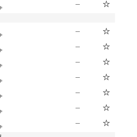
—
中
—
中
—
中
—
中
—
中
—
中
—
中
—
中
E