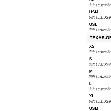
完売または欠品
USM
完売または欠品
USL
完売または欠品
TEXAS.O
XS
完売または欠品
S
完売または欠品
M
完売または欠品
L
完売または欠品
XL
完売または欠品
USM