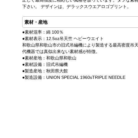
正しく最高強度に相応しい風格を放っています。タフな素材
下さい。 デザインは、デラックスウエアロゴプリント。
素材・産地
●素材混率：綿 100％
●素材表示：12.5oz吊天竺 ヘビーウエイト
和歌山県和歌山市の旧式吊編機により製造する最高密度吊天竺
代機器では真似出来ない素材感が特徴。
●素材産地：和歌山県和歌山
●素材設備：旧式吊編機
●製造産地：秋田県大館
●製造設備：UNION SPECIAL 1960sTRIPLE NEEDLE