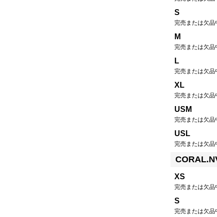
S
完売または欠品
M
完売または欠品
L
完売または欠品
XL
完売または欠品
USM
完売または欠品
USL
完売または欠品
CORAL.N
XS
完売または欠品
S
完売または欠品