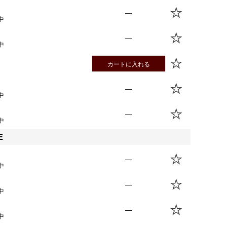
—
中
—
中
カートに入れる
—
中
—
中
E
—
中
—
中
—
中