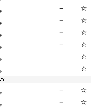
—
中
—
中
—
中
—
中
—
中
—
中
VY
—
中
—
中