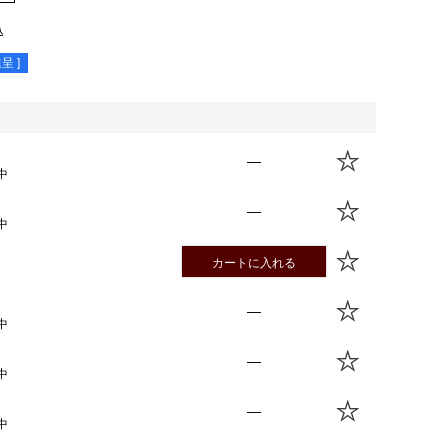
込
呈 ]
—
中
—
中
カートに入れる
—
中
—
中
—
中