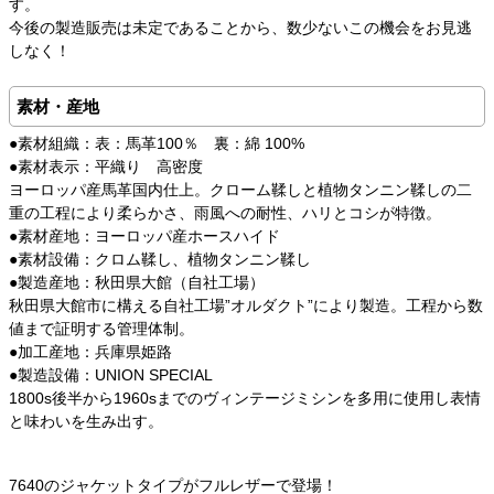
す。
今後の製造販売は未定であることから、数少ないこの機会をお見逃
しなく！
素材・産地
●素材組織：表：馬革100％ 裏：綿 100%
●素材表示：平織り 高密度
ヨーロッパ産馬革国内仕上。クローム鞣しと植物タンニン鞣しの二
重の工程により柔らかさ、雨風への耐性、ハリとコシが特徴。
●素材産地：ヨーロッパ産ホースハイド
●素材設備：クロム鞣し、植物タンニン鞣し
●製造産地：秋田県大館（自社工場）
秋田県大館市に構える自社工場”オルダクト”により製造。工程から数
値まで証明する管理体制。
●加工産地：兵庫県姫路
●製造設備：UNION SPECIAL
1800s後半から1960sまでのヴィンテージミシンを多用に使用し表情
と味わいを生み出す。
7640のジャケットタイプがフルレザーで登場！