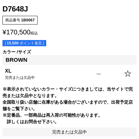
D7648J
商品番号
1B0067
¥
170,500
税込
[
15,500
ポイント進呈 ]
カラー
サイズ
BROWN
サイズ
身丈
身幅
裄丈
肩幅
XL
—
XS
63.5cm
49.5cm
78.5cm
--cm
完売または欠品中
S
66.0cm
52.0cm
80.5cm
--cm
※表示されていないカラー・サイズにつきましては、当サイトで完
M
68.5cm
54.5cm
82.5cm
--cm
売または欠品中となります。
L
71.0cm
57.0cm
84.5cm
--cm
全国取り扱い店舗に在庫がある場合がございますので、出荷予定店
XL
73.5cm
59.5cm
86.0cm
--cm
舗をご覧下さい。
USM
73.5cm
62.0cm
86.5cm
--cm
※定番品、一部商品は再入荷の可能性があります。
USL
76.0cm
64.5cm
88.0cm
--cm
詳しくはお問合せ下さい。
完売または欠品中