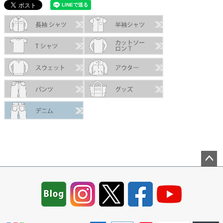
ペー
ジト
ップ
へ