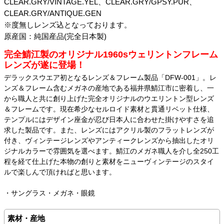
CLEAR.GRY/VINTAGE.YEL、CLEAR.GRY/GPSY.PUR、
CLEAR.GRY/ANTIQUE.GEN
※度無しレンズ込となっております。
原産国：純国産品(完全日本製)
完全鯖江製のオリジナル1960sウェリントンフレーム
レンズが遂に登場！
デラックスウエア初となるレンズ＆フレーム製品「DFW-001」。レ
ンズ＆フレーム含むメガネの産地である福井県鯖江市に密着し、一
から職人と共に創り上げた完全オリジナルのウエリントン型レンズ
＆フレームです。現在希少なセルロイド素材と貫通リベット仕様、
テンプルにはデザイン座金が忍び日本人に合わせた掛けやすさを追
求した製品です。また、レンズにはアクリル製のフラットレンズが
付き、ヴィンテージレンズやアンティークレンズから抽出したオリ
ジナルカラーで雰囲気を選べます。鯖江のメガネ職人を介し全250工
程を経て仕上げた本物の創りと素材をニューヴィンテージのスタイ
ルで楽しんで頂ければと思います。
・サングラス・メガネ・眼鏡
素材・産地