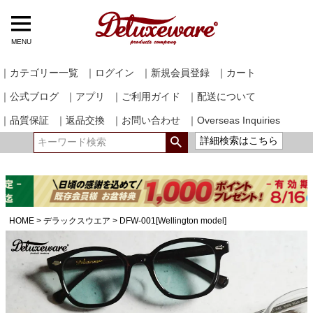
MENU
｜カテゴリー一覧
｜ログイン
｜新規会員登録
｜カート
｜公式ブログ
｜アプリ
｜ご利用ガイド
｜配送について
｜品質保証
｜返品交換
｜お問い合わせ
｜Overseas Inquiries
詳細検索はこちら
HOME
デラックスウエア
DFW-001[Wellington model]