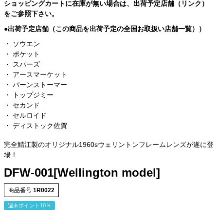
ショッピングカートに在庫が無い場合は、出荷予定店舗（リンク）
をご参照下さい。
●出荷予定店舗（この商品を出荷予定の全国お取扱い店舗一覧））
・
ソウエン
・
ポケット
・
スパーズ
・
アースマーケット
・
バーンストーマー
・
トップジミー
・
セカンド
・
セルロイド
・ ディストック佐賀
完全鯖江製のオリジナル1960sウェリントンフレームレンズが遂に登
場！
DFW-001[Wellington model]
商品番号
1R0022
週末ポイント10％