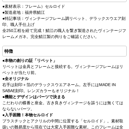
●素材表示：フレーム）セルロイド
●製造産地：福井県鯖江
●特記事項：ヴィンテージフレーム調リベット、デラックスウエア刻
印、職人手仕上げ
全250工程を経て完成！鯖江の職人を繋ぎ製造されたヴィンテージフ
レームメガネ。完全鯖江製の拘りをご確認ください。
特徴
●本物の創りの証「リベット」
リベットは金具とフレームと接続する。ヴィンテージフレームはリ
ベットが当たり前。
●全オリジナル
右手は刻印＋箔のデラックスウエアネーム。左手にはMADE IN
SABAE刻印。レンズカラーもオリジナル！
●機能とデザインはパーツで決まる
こだわりの蝶番と座金。古き良きヴィンテージを謳うには無くては
ならないパーツ。
●入手困難！本物セルロイド
プラスチックとアクリルの中間に位置する「セルロイド」。素材取
扱いの難易度から現在では大変入手困難な素材。このフレームは全