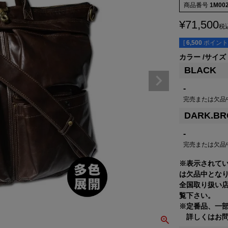
商品番号
1M00
¥
71,500
税
[
6,500
ポイント
カラー
サイズ
BLACK
-
完売または欠品
DARK.B
-
完売または欠品
※表示されて
は欠品中とな
全国取り扱い
覧下さい。
※定番品、一
詳しくはお問