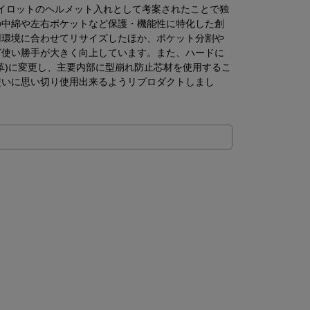
。パイロットのヘルメット入れとして考案されたことで独
の中綿や左右ポケットなど保護・機能性に特化した創
用環境に合わせてリサイズしたほか、ポケット分割や
ど使い勝手が大きく向上しています。また、ハードに
革)に変更し、主要内部に型崩れ防止芯材を使用するこ
使いに思い切り使用出来るようリプロダクトしまし