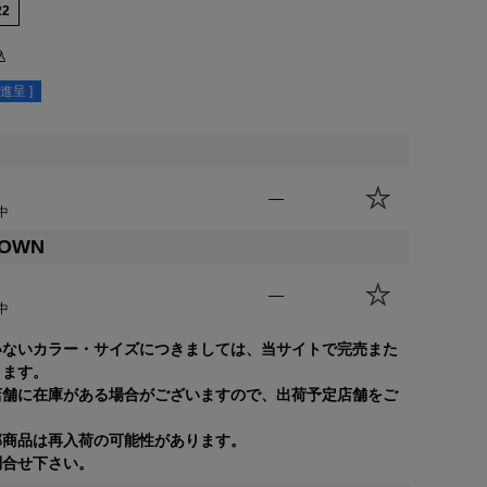
22
込
進呈 ]
—
中
ROWN
—
中
いないカラー・サイズにつきましては、当サイトで完売また
ります。
店舗に在庫がある場合がございますので、出荷予定店舗をご
部商品は再入荷の可能性があります。
合せ下さい。