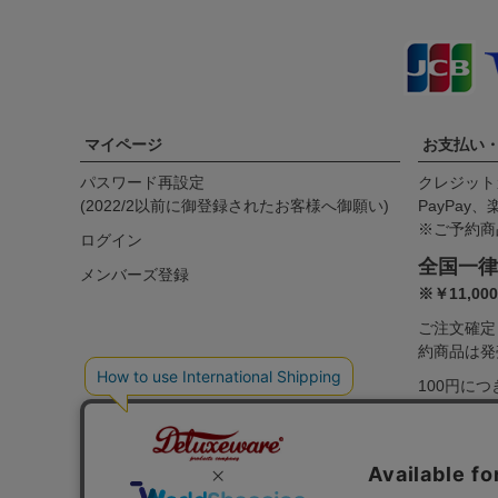
マイページ
お支払い
パスワード再設定
クレジット
(2022/2以前に御登録されたお客様へ御願い)
PayPay
※ご予約商
ログイン
全国一律
メンバーズ登録
※￥11,0
ご注文確定
約商品は発
100円に
＝1円とし
くはご利用