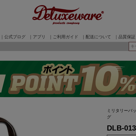
｜公式ブログ
｜アプリ
｜ご利用ガイド
｜配送について
｜品質保証
検索
ミリタリーバ
グ
DLB-01