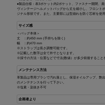
●製品仕様：表3ポケット内2ポケット、ファスナー開閉、
ヴィンテージヘルメットバッグから丈を縮小し、フロントポ
ジナル形状です。また、主要部には型崩れを防ぐ芯材を使
サイズ感
＜バッグ本体＞
丈 ：約450 mm (手持ちを除く)
幅 ：約470 mm
※ストラップは長さ調整可能です。
※記載した数字は全て外寸となります。
※採寸の方法・位置などで寸法(数値）が多少前後すること
メンテナンス方法
革製品は専用ブラシで汚れ落とし、保湿オイルアップ、艶
のメンテナンスを行って下さい。
※塩素・染抜き不可
企画者より