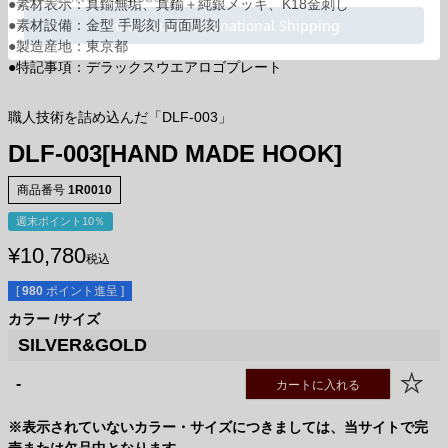
●素材表示：真鍮無垢、真鍮＋純銀メッキ、K18金刺し
●素材設備：金型 手彫刻 両面彫刻
●製造産地：東京都
●特記事項：デラックスウエアロゴプレート
職人技術を詰め込んだ「DLF-003」
DLF-003[HAND MADE HOOK]
商品番号
1R0010
週末ポイント10％
¥
10,780
税込
[
980
ポイント進呈 ]
カラー
サイズ
SILVER&GOLD
-
カートに入れる
※表示されていないカラー・サイズにつきましては、当サイトで完