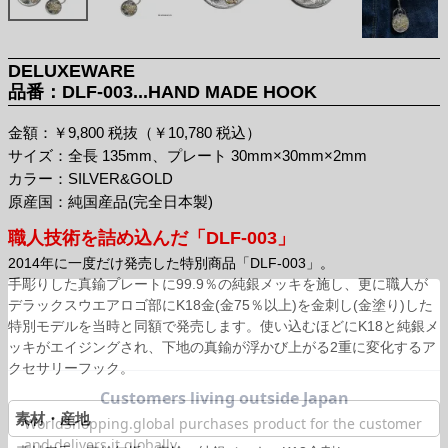
DELUXEWARE
品番：DLF-003...HAND MADE HOOK
金額：￥9,800 税抜（￥10,780 税込）
サイズ：全長 135mm、プレート 30mm×30mm×2mm
カラー：SILVER&GOLD
原産国：純国産品(完全日本製)
職人技術を詰め込んだ「DLF-003」
2014年に一度だけ発売した特別商品「DLF-003」。
手彫りした真鍮プレートに99.9％の純銀メッキを施し、更に職人が
デラックスウエアロゴ部にK18金(金75％以上)を金刺し(金塗り)した
特別モデルを当時と同額で発売します。使い込むほどにK18と純銀メ
ッキがエイジングされ、下地の真鍮が浮かび上がる2重に変化するア
クセサリーフック。
素材・産地