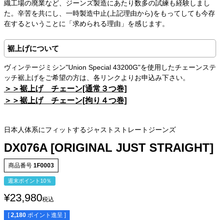
織工場の廃業など、ジーンズ製造にあたり数多の試練も経験しまし
た。辛苦を共にし、一時製造中止(上記理由から)をもってしても今存
在するということに「求められる理由」を感じます。
裾上げについて
ヴィンテージミシン"Union Special 43200G"を使用したチェーンステ
ッチ裾上げをご希望の方は、各リンクよりお申込み下さい。
＞＞裾上げ チェーン[通常３つ巻]
＞＞裾上げ チェーン[拘り４つ巻]
日本人体系にフィットするジャストストレートジーンズ
DX076A [ORIGINAL JUST STRAIGHT]
商品番号
1F0003
週末ポイント10％
¥
23,980
税込
[
2,180
ポイント進呈 ]