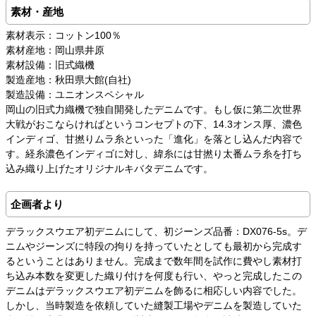
素材・産地
素材表示：コットン100％
素材産地：岡山県井原
素材設備：旧式織機
製造産地：秋田県大館(自社)
製造設備：ユニオンスペシャル
岡山の旧式力織機で独自開発したデニムです。もし仮に第二次世界
大戦がおこならければというコンセプトの下、14.3オンス厚、濃色
インディゴ、甘撚りムラ糸といった「進化」を落とし込んだ内容で
す。経糸濃色インディゴに対し、緯糸には甘撚り太番ムラ糸を打ち
込み織り上げたオリジナルキバタデニムです。
企画者より
デラックスウエア初デニムにして、初ジーンズ品番：DX076-5s。デ
ニムやジーンズに特段の拘りを持っていたとしても最初から完成す
るということはありません。完成まで数年間を試作に費やし素材打
ち込み本数を変更した織り付けを何度も行い、やっと完成したこの
デニムはデラックスウエア初デニムを飾るに相応しい内容でした。
しかし、当時製造を依頼していた縫製工場やデニムを製造していた