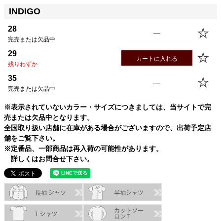
INDIGO
28
—
完売または欠品中
サイズ
股下
ウエスト
股上
渡幅
裾幅
29
28
89.0cm
71.1cm
22.0cm
30.0cm
19.5cm
カートに入れる
残りわずか
29
89.0cm
73.7cm
22.0cm
31.0cm
20.0cm
35
30
89.0cm
76.2cm
23.0cm
32.0cm
20.0cm
—
完売または欠品中
31
89.0cm
78.7cm
23.0cm
32.0cm
20.5cm
32
89.0cm
81.3cm
24.0cm
33.0cm
21.0cm
※表示されていないカラー・サイズにつきましては、当サイトで完
33
89.0cm
83.8cm
24.0cm
33.0cm
21.5cm
売または欠品中となります。
全国取り扱い店舗に在庫がある場合がございますので、出荷予定店
34
89.0cm
86.4cm
25.0cm
34.0cm
22.0cm
舗をご覧下さい。
36
89.0cm
91.5cm
26.0cm
35.0cm
23.0cm
※定番品、一部商品は再入荷の可能性があります。
38
89.0cm
96.5cm
27.0cm
36.0cm
24.0cm
詳しくはお問合せ下さい。