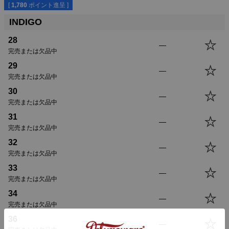
[
1,780
ポイント進呈 ]
INDIGO
28
—
完売または欠品中
SIZE
股下
ウエスト
股上
渡幅
28
20.1cm
73.5cm
20.1cm
31.7cm
29
—
29
20.1cm
76.0cm
20.1cm
32.5cm
完売または欠品中
30
22.6cm
78.5cm
22.6cm
32.9cm
30
—
31
22.6cm
81.0cm
22.6cm
33.5cm
完売または欠品中
32
22.7cm
83.5cm
22.7cm
34.1cm
31
—
33
22.7cm
86.0cm
22.8cm
34.8cm
完売または欠品中
34
25.3cm
88.5cm
25.3cm
35.6cm
32
—
36
25.3cm
93.5cm
25.3cm
36.8cm
完売または欠品中
38
25.5cm
98.5cm
25.5cm
38.0cm
33
—
完売または欠品中
34
—
完売または欠品中
36
—