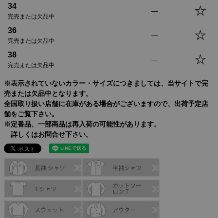
34
—
完売または欠品中
36
—
完売または欠品中
38
—
完売または欠品中
※表示されていないカラー・サイズにつきましては、当サイトで完
売または欠品中となります。
全国取り扱い店舗に在庫がある場合がございますので、出荷予定店
舗をご覧下さい。
※定番品、一部商品は再入荷の可能性があります。
詳しくはお問合せ下さい。