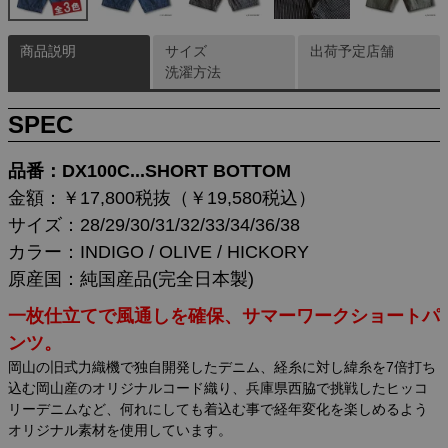
商品説明
サイズ
出荷予定店舗
洗濯方法
SPEC
品番：DX100C...SHORT BOTTOM
金額：￥17,800税抜（￥19,580税込）
サイズ：28/29/30/31/32/33/34/36/38
カラー：INDIGO / OLIVE / HICKORY
原産国：純国産品(完全日本製)
一枚仕立てで風通しを確保、サマーワークショートパ
ンツ。
岡山の旧式力織機で独自開発したデニム、経糸に対し緯糸を7倍打ち
込む岡山産のオリジナルコード織り、兵庫県西脇で挑戦したヒッコ
リーデニムなど、何れにしても着込む事で経年変化を楽しめるよう
オリジナル素材を使用しています。