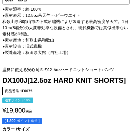
●素材混率：綿 100％
●素材表示：12.5oz吊天竺 ヘビーウエイト
和歌山県和歌山市の旧式吊編機により製造する最高密度吊天竺。1日
10ｍ(8着分)の大変非効率な設備とされ、現代機器では真似出来ない
素材感が特徴。
●素材産地：和歌山県和歌山
●素材設備：旧式織機
●製造産地：秋田県大館（自社工場）
盛夏に使える安心耐久の12.5ozハードニットショートパンツ
DX100J[12.5oz HARD KNIT SHORTS]
商品番号
1F0075
週末ポイント10％
¥
19,800
税込
[
1,800
ポイント進呈 ]
カラー
サイズ