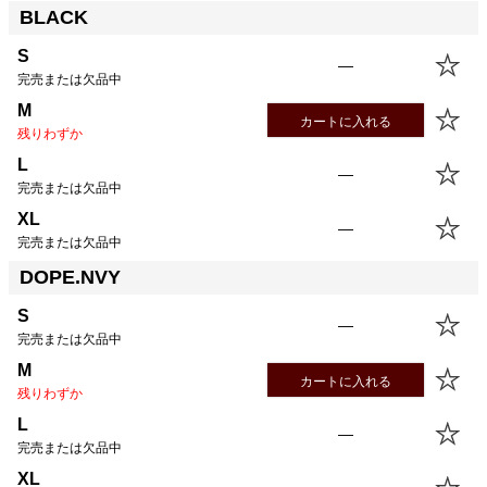
BLACK
サイズ
股下
ウエスト
股上
渡幅
S
24.0cm
83.5cm
25.9cm
35.2cm
S
—
M
26.5cm
88.5cm
26.5cm
36.9cm
完売または欠品中
L
26.5cm
93.5cm
27.1cm
38.7cm
M
カートに入れる
XL
26.5cm
98.5cm
27.7cm
40.0cm
残りわずか
L
—
完売または欠品中
XL
—
完売または欠品中
DOPE.NVY
S
—
完売または欠品中
M
カートに入れる
残りわずか
L
—
完売または欠品中
XL