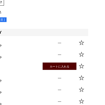
77
込
呈 ]
Y
—
中
—
中
カートに入れる
—
中
—
中
—
中