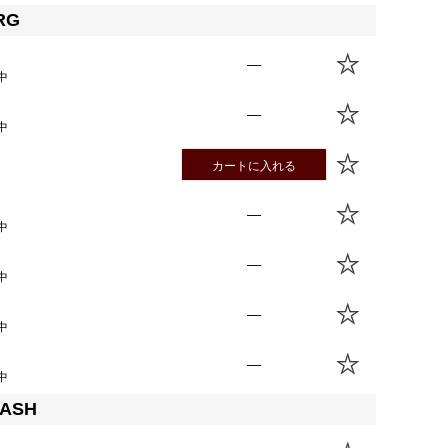
RG
—
中
—
中
カートに入れる
—
中
—
中
—
中
—
中
WASH