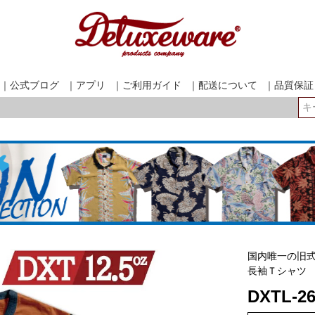
｜公式ブログ
｜アプリ
｜ご利用ガイド
｜配送について
｜品質保証
検索
国内唯一の旧式
長袖Ｔシャツ
DXTL-2