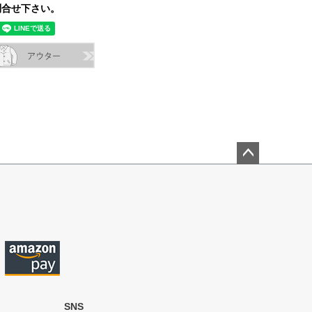
合せ下さい。
ペー
ジト
ップ
へ
SNS