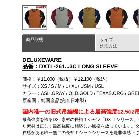
商品説明
サイズ
洗濯方法
DELUXEWARE
品番：DXTL-261...3C LONG SLEEVE
価格：￥11,000（税抜）￥12,100（税込）
サイズ：XS / S / M / L / XL / USM / USL
カラー：ASH.GRAY / OLD.GOLD / TEXAS.ORG / GR
原産国：純国産品(完全日本製)
国内唯一の旧式吊編機による最高強度12.5o
最高強度を誇るDXT素材の長袖Ｔシャツ「DXTLシリーズ
た素材は正しく最高強度に相応しい風格を放っています。タ
在感がある唯一無二の長袖Ｔシャツシリーズを是非体感下