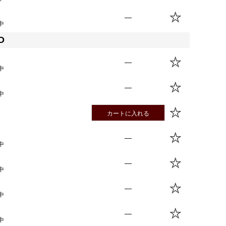
—
中
D
—
中
—
中
カートに入れる
—
中
—
中
—
中
—
中