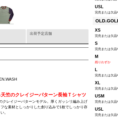
USL
完売または欠品
OLD.GOL
XS
出荷予定店舗
完売または欠品
S
完売または欠品
M
残りわずか
L
完売または欠品
EEN.WASH
XL
完売または欠品
z吊天竺のクレイジーパターン長袖Ｔシャツ
USM
」のクレイジーパターンモデル。厚くガッシリ編み上げ
完売または欠品
フな素材としっかりした創り込みで1枚でしっかり存
USL
さい。
完売または欠品