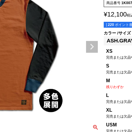
商品番号
1K00
¥
12,100
税
[
220
ポイント進
カラー
サイズ
ASH.GRA
XS
完売または欠品
S
完売または欠品
M
残りわずか
L
完売または欠品
XL
完売または欠品
USM
完売または欠品