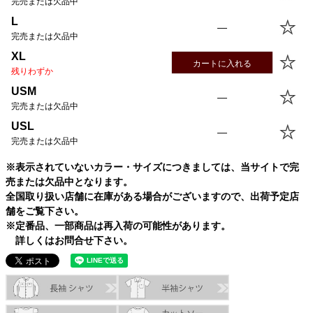
完売または欠品中
L
—
完売または欠品中
XL
カートに入れる
残りわずか
USM
—
完売または欠品中
USL
—
完売または欠品中
※表示されていないカラー・サイズにつきましては、当サイトで完
売または欠品中となります。
全国取り扱い店舗に在庫がある場合がございますので、出荷予定店
舗をご覧下さい。
※定番品、一部商品は再入荷の可能性があります。
詳しくはお問合せ下さい。