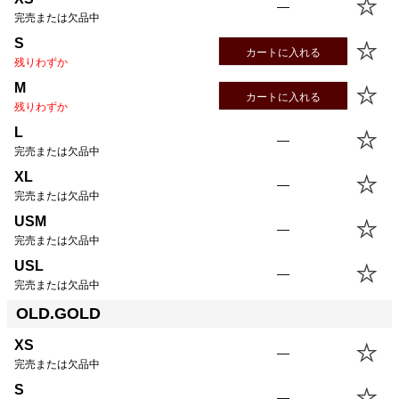
—
完売または欠品中
S
カートに入れる
残りわずか
M
カートに入れる
残りわずか
L
—
完売または欠品中
XL
—
完売または欠品中
USM
—
完売または欠品中
USL
—
完売または欠品中
OLD.GOLD
XS
—
完売または欠品中
S
—