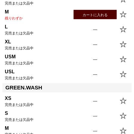
完売または欠品中
M
カートに入れる
残りわずか
L
—
完売または欠品中
XL
—
完売または欠品中
USM
—
完売または欠品中
USL
—
完売または欠品中
GREEN.WASH
XS
—
完売または欠品中
S
—
完売または欠品中
M
—