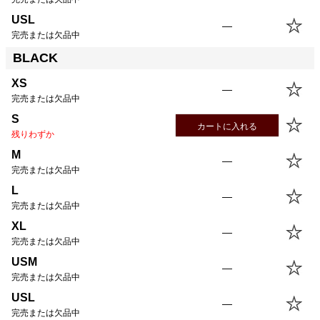
USL
—
完売または欠品中
BLACK
XS
—
完売または欠品中
S
カートに入れる
残りわずか
M
—
完売または欠品中
L
—
完売または欠品中
XL
—
完売または欠品中
USM
—
完売または欠品中
USL
—
完売または欠品中