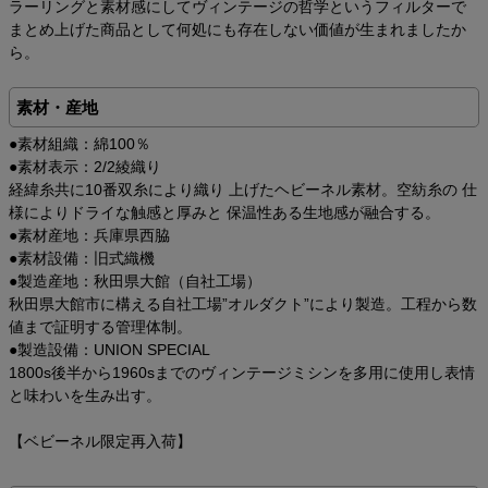
ラーリングと素材感にしてヴィンテージの哲学というフィルターで
まとめ上げた商品として何処にも存在しない価値が生まれましたか
ら。
素材・産地
●素材組織：綿100％
●素材表示：2/2綾織り
経緯糸共に10番双糸により織り 上げたヘビーネル素材。空紡糸の 仕
様によりドライな触感と厚みと 保温性ある生地感が融合する。
●素材産地：兵庫県西脇
●素材設備：旧式織機
●製造産地：秋田県大館（自社工場）
秋田県大館市に構える自社工場”オルダクト”により製造。工程から数
値まで証明する管理体制。
●製造設備：UNION SPECIAL
1800s後半から1960sまでのヴィンテージミシンを多用に使用し表情
と味わいを生み出す。
【ベビーネル限定再入荷】