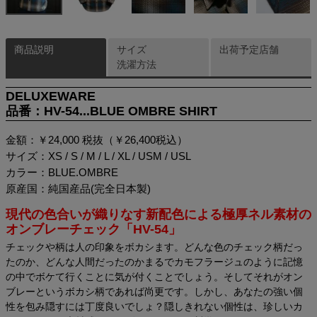
商品説明
サイズ
出荷予定店舗
洗濯方法
DELUXEWARE
品番：HV-54...BLUE OMBRE SHIRT
金額：￥24,000 税抜（￥26,400税込）
サイズ：XS / S / M / L / XL / USM / USL
カラー：BLUE.OMBRE
原産国：純国産品(完全日本製)
現代の色合いが織りなす新配色による極厚ネル素材の
オンブレーチェック「HV-54」
チェックや柄は人の印象をボカシます。どんな色のチェック柄だっ
たのか、どんな人間だったのかまるでカモフラージュのように記憶
の中でボケて行くことに気が付くことでしょう。そしてそれがオン
ブレーというボカシ柄であれば尚更です。しかし、あなたの強い個
性を包み隠すには丁度良いでしょ？隠しきれない個性は、珍しいカ