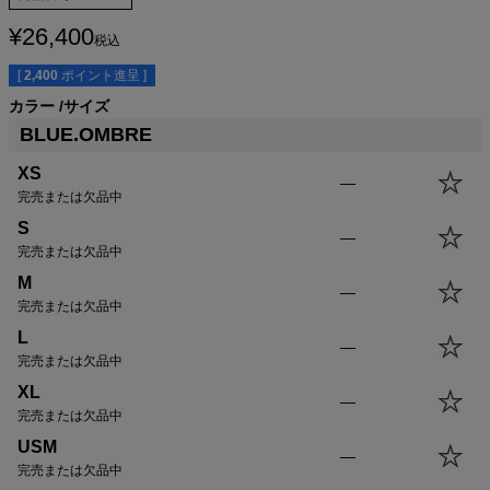
¥
26,400
税込
[
2,400
ポイント進呈 ]
カラー
サイズ
BLUE.OMBRE
サイズ
身丈
身幅
袖丈
肩幅
XS
64.0cm
49.5cm
56.0cm
44.5cm
XS
—
S
66.5cm
52.0cm
57.5cm
45.5cm
完売または欠品中
M
69.0cm
54.5cm
59.0cm
46.5cm
S
—
L
71.5cm
57.0cm
60.5cm
47.5cm
完売または欠品中
XL
73.0cm
59.5cm
61.5cm
48.5cm
M
—
USM
73.0cm
62.0cm
61.5cm
49.5cm
完売または欠品中
USL
75.5cm
64.5cm
62.5cm
50.5cm
L
—
完売または欠品中
XL
—
完売または欠品中
USM
—
完売または欠品中