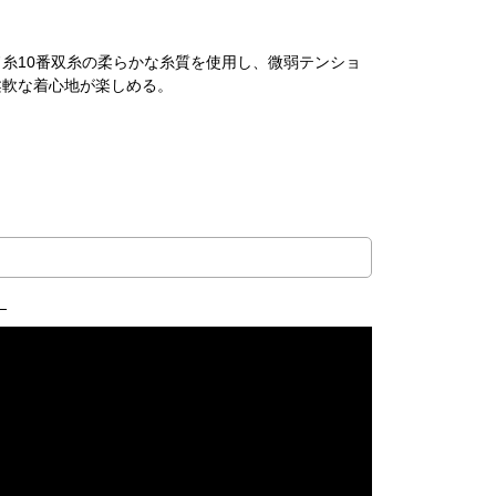
糸10番双糸の柔らかな糸質を使用し、微弱テンショ
柔軟な着心地が楽しめる。
」