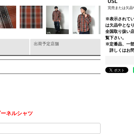
USL
完売または欠品
※表示されて
は欠品中とな
全国取り扱い
覧下さい。
出荷予定店舗
※定番品、一
詳しくはお問
ビーネルシャツ