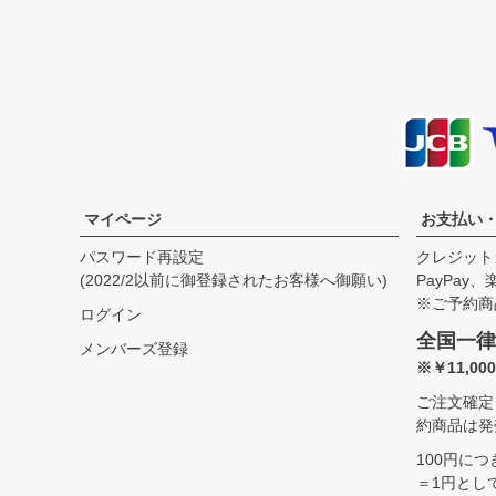
サイズ
身丈
身幅
袖丈
肩幅
XS
65.0cm
49.5cm
57.0cm
43.0cm
S
67.5cm
52.0cm
58.5cm
44.0cm
M
70.0cm
54.5cm
60.0cm
45.0cm
L
72.5cm
57.0cm
61.5cm
46.0cm
XL
74.0cm
59.5cm
62.5cm
47.0cm
USM
74.0cm
62.0cm
62.5cm
48.0cm
USL
76.5cm
64.5cm
63.5cm
49.0cm
マイページ
お支払い
パスワード再設定
クレジット
(2022/2以前に御登録されたお客様へ御願い)
PayPay
※ご予約商
ログイン
全国一律
メンバーズ登録
※￥11,0
ご注文確定
約商品は発
100円に
＝1円とし