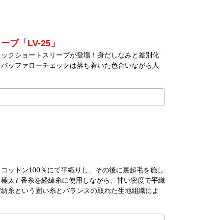
ブ「LV-25」
ェックショートスリーブが登場！身だしなみと差別化
ーバッファローチェックは落ち着いた色合いながら人
コットン100％にて平織りし、その後に裏起毛を施し
極太7 番糸を経緯糸に使用しながら、甘い密度で平織
空紡糸という固い糸とバランスの取れた生地組織によ