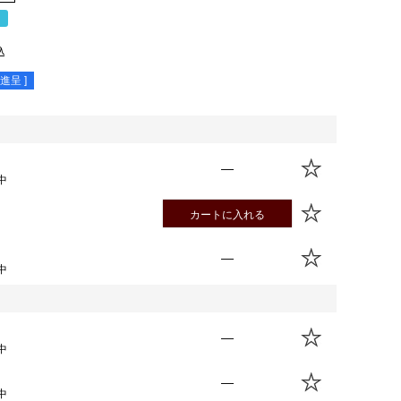
％
込
進呈 ]
—
中
カートに入れる
—
中
—
中
—
中