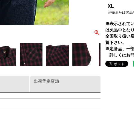
XL
完売または欠品
※表示されて
は欠品中とな
全国取り扱い
覧下さい。
※定番品、一
詳しくはお問
出荷予定店舗