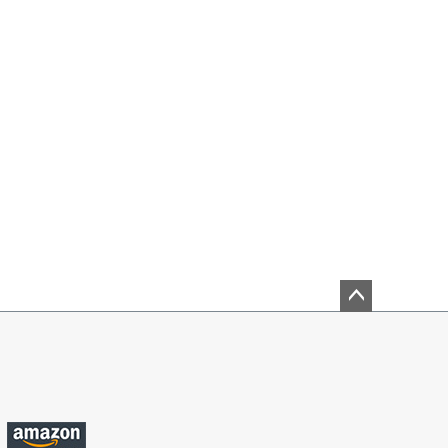
ペー
ジト
ップ
へ