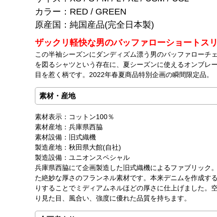
カラー：RED / GREEN
原産国：純国産品(完全日本製)
ザックリ軽快な男のバッファローショートスリー
この半袖シーズンにダンディズム漂う男のバッファローチ
を図るシャツという存在に、夏シーズンに使えるオンブレ
目を惹く柄です。2022年春夏商品特別企画の瞬間限定品。
素材・産地
素材表示：コットン100％
素材産地：兵庫県西脇
素材設備：旧式織機
製造産地：秋田県大館(自社)
製造設備：ユニオンスペシャル
兵庫県西脇にて企画製造した旧式織機によるファブリック。
た絶妙な厚さのフランネル素材です。本来デニムを作成する
りすることでミディアムネルほどの厚さに仕上げました。
り見た目、風合い、強度に優れた品質を持ちます。