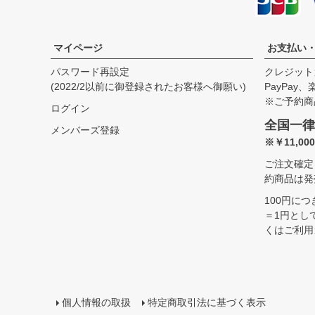
マイページ
お支払い
パスワード再設定
クレジット
(2022/2以前に御登録されたお客様へ御願い)
PayPay
※ご予約商
ログイン
全国一律
メンバーズ登録
※￥11,0
ご注文確定
約商品は発
100円に
＝1円とし
くはご利用
個人情報の取扱
特定商取引法に基づく表示