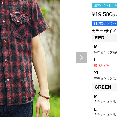
週末ポイント10
¥
19,580
税
[
1,780
ポイント
カラー
サイズ
RED
M
完売または欠品
L
残りわずか
XL
完売または欠品
GREEN
M
完売または欠品
L
完売または欠品