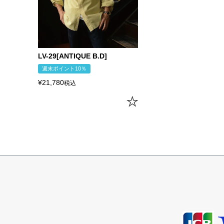
サイズ
身丈
身幅
袖丈
肩幅
XS
64.0cm
48.0cm
18.0cm
42.0cm
S
66.5cm
50.5cm
19.0cm
43.0cm
LV-29[ANTIQUE B.D]
M
69.0cm
53.0cm
20.0cm
44.0cm
週末ポイント10％
L
71.5cm
55.5cm
21.0cm
45.0cm
¥
21,780
税込
XL
74.0cm
58.0cm
22.0cm
46.0cm
USM
74.0cm
60.5cm
22.0cm
47.0cm
USL
76.5cm
63.0cm
23.0cm
48.0cm