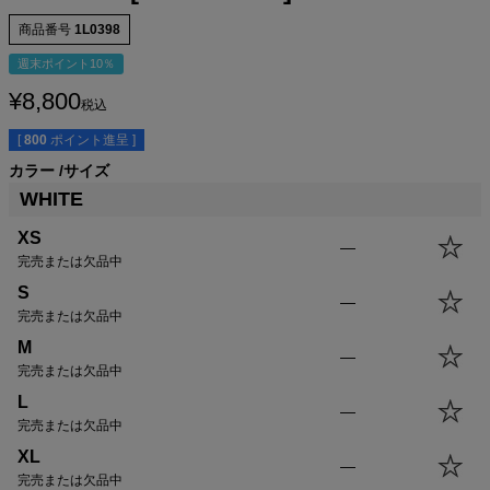
商品番号
1L0398
週末ポイント10％
¥
8,800
税込
[
800
ポイント進呈 ]
カラー
サイズ
サイズ
身丈
身幅
袖丈
肩幅
WHITE
XS
55.0cm
43.0cm
15.5cm
39.5cm
S
58.0cm
46.0cm
16.5cm
40.5cm
XS
—
M
61.0cm
49.0cm
17.5cm
41.5cm
完売または欠品中
L
64.0cm
52.0cm
18.5cm
42.5cm
S
—
XL
67.0cm
55.0cm
19.5cm
43.5cm
完売または欠品中
USM
67.0cm
58.0cm
19.5cm
44.5cm
M
—
USL
70.0cm
61.0cm
20.5cm
45.5cm
完売または欠品中
L
—
完売または欠品中
XL
—
完売または欠品中