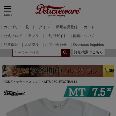
MENU
｜カテゴリー一覧
｜ログイン
｜新規会員登録
｜カート
｜公式ブログ
｜アプリ
｜ご利用ガイド
｜配送について
｜品質保証
｜返品交換
｜お問い合わせ
｜Overseas Inquiries
詳細検索はこちら
HOME
デラックスウエア
MTS-2501[FOOTBALL]