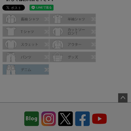
ペー
ジト
ップ
へ