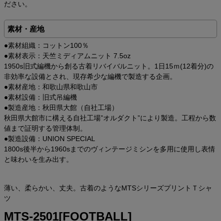
ださい。
素材・産地
●素材組織：コットン100％
●素材表示：天竺ミディアムニット 7.5oz
1950s旧式編機から創る古着リバイバルニット。1日15ｍ(12着分)の
非効率な設備とされ、現存希少な編機で製造する企画。
●素材産地：和歌山県和歌山市
●素材設備：旧式吊編機
●製造産地：秋田県大館（自社工場）
秋田県大館市に構える自社工場”オルダクト”により製造。工程から数
値まで証明する管理体制。
●製造設備：UNION SPECIAL
1800s後半から1960sまでのヴィンテージミシンを多用に使用し表情
と味わいを生み出す。
薄い、柔らかい、丈夫。古着のようなMTSシリーズプリントＴシャ
ツ
MTS-2501[FOOTBALL]