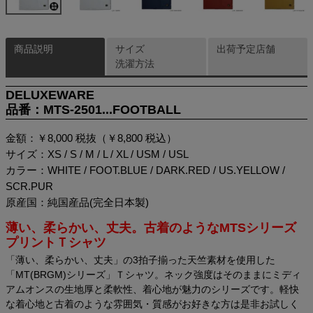
商品説明
サイズ
出荷予定店舗
洗濯方法
DELUXEWARE
品番：MTS-2501...FOOTBALL
金額：￥8,000 税抜（￥8,800 税込）
サイズ：XS / S / M / L / XL / USM / USL
カラー：WHITE / FOOT.BLUE / DARK.RED / US.YELLOW /
SCR.PUR
原産国：純国産品(完全日本製)
薄い、柔らかい、丈夫。古着のようなMTSシリーズ
プリントＴシャツ
「薄い、柔らかい、丈夫」の3拍子揃った天竺素材を使用した
「MT(BRGM)シリーズ」Ｔシャツ。ネック強度はそのままにミディ
アムオンスの生地厚と柔軟性、着心地が魅力のシリーズです。軽快
な着心地と古着のような雰囲気・質感がお好きな方は是非お試しく