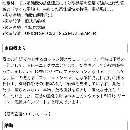
毛素材。旧式吊編機の超低速度により限界最高密度で編み上げた質
感とドライな手触り、突出した高保温性が特徴。裏起毛あり。
●素材産地：和歌山県和歌山
●素材設備：旧式吊編機
●製造産地：秋田県大館
●製造設備：UNION SPECIAL 1950sFLAT SEAMER
企画者より
既に80年近く存在するコットン製スウェットシャツ。当時は下着の
一部として、トレーニングウエアとして、防寒着としての役割を持
っていましたが、現在においてはファッションとなりました。しか
し、我々の考える「スウェットシャツ」とは単に見た目だけに捕ら
われず、機能性やその細部の創りに価値を見出しています。見た目
だけに捕らわれない「本物」たる所以を追求し、進化させたら「こ
う」なりました。定番の進化と呼ぶべきこのスウェットS101シリー
ズを「感動スタンダード」と呼んでいます。
【最高密度S101シリーズ】
納期