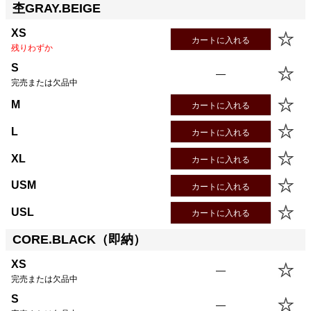
杢GRAY.BEIGE
XS
カートに入れる
残りわずか
サイズ
身丈
身幅
袖丈
肩幅
XS
53.5cm
43.0cm
53.5cm
43.0cm
S
—
S
56.5cm
46.0cm
55.5cm
44.0cm
完売または欠品中
M
59.5cm
49.0cm
57.5cm
45.0cm
M
カートに入れる
L
62.5cm
52.0cm
59.5cm
46.0cm
L
XL
64.5cm
55.0cm
60.5cm
47.0cm
カートに入れる
USM
64.5cm
58.0cm
60.5cm
48.0cm
XL
カートに入れる
USL
67.5cm
61.0cm
61.5cm
49.0cm
USM
カートに入れる
USL
カートに入れる
CORE.BLACK（即納）
XS
—
完売または欠品中
S
—