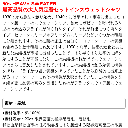
50s HEAVY SWEATER
最高品質の大人気定番セットインスウェットシャツ
1930ｓから原型を創り始め、1940ｓには華々しく市場に出回ったコ
ットン製ニットのスウェットシャツ。首元にガゼットと呼ばれるＶ
型のはめ込みフライスが付く前Ｖタイプ、それが前後につく両Ｖタ
イプ、セットンスリーブやフリーダムスリーブなどいくつかの種類
に分類されます。その枝葉の派生は面白く、コットンニットの質感
も含めると数十種類にも及びます。1950ｓ前半、技術の進化と共に
新たな紡績機が市場に出回ったことで、より早くより効率的に綿を
糸にすることが可能になり、この紡績機のおかげでスウェットシャ
ツはさらに普及したとされています。この紡績機は創る糸質に特徴
を持ち、ドライかつ固い質感を持っていたことから必然的に出来上
がるコットンニットにもその特徴が反映されていた。この特徴を引
き継ぎ更に品質の高みを目指したものがデラックスウエア製スウェ
ットシャツです。
素材・産地
●素材混率：綿 100％
●素材表示：20oz 限界密度の極厚吊裏毛 裏起毛
和歌山県和歌山市の旧式吊編機により製造する限界最高密度の吊裏