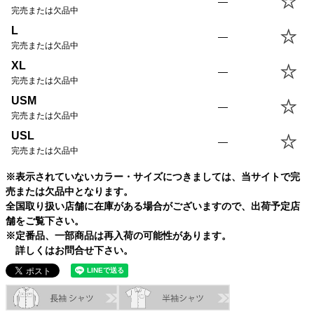
—
完売または欠品中
L
—
完売または欠品中
XL
—
完売または欠品中
USM
—
完売または欠品中
USL
—
完売または欠品中
※表示されていないカラー・サイズにつきましては、当サイトで完
売または欠品中となります。
全国取り扱い店舗に在庫がある場合がございますので、出荷予定店
舗をご覧下さい。
※定番品、一部商品は再入荷の可能性があります。
詳しくはお問合せ下さい。