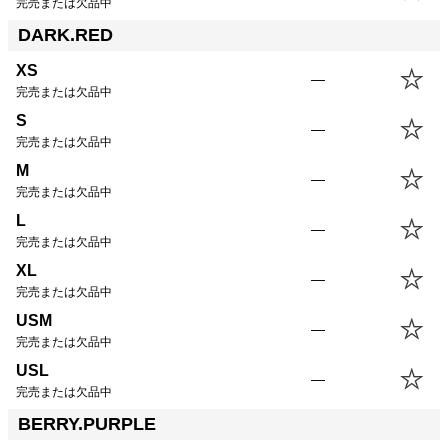
完売または欠品中
DARK.RED
XS
—
完売または欠品中
S
—
完売または欠品中
M
—
完売または欠品中
L
—
完売または欠品中
XL
—
完売または欠品中
USM
—
完売または欠品中
USL
—
完売または欠品中
BERRY.PURPLE