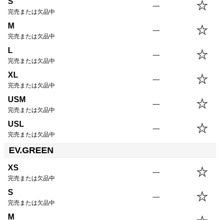
S
—
完売または欠品中
M
—
完売または欠品中
L
—
完売または欠品中
XL
—
完売または欠品中
USM
—
完売または欠品中
USL
—
完売または欠品中
EV.GREEN
XS
—
完売または欠品中
S
—
完売または欠品中
M