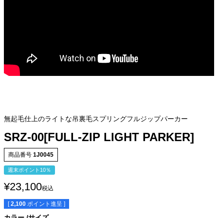
無起毛仕上のライトな吊裏毛スプリングフルジップパーカー
SRZ-00[FULL-ZIP LIGHT PARKER]
商品番号
1J0045
週末ポイント10％
¥
23,100
税込
[
2,100
ポイント進呈 ]
サイズ
身丈
身幅
裄丈
肩幅
カラー
サイズ