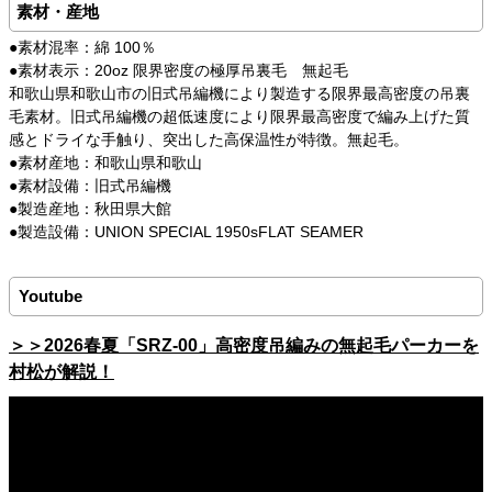
素材・産地
●素材混率：綿 100％
●素材表示：20oz 限界密度の極厚吊裏毛 無起毛
和歌山県和歌山市の旧式吊編機により製造する限界最高密度の吊裏
毛素材。旧式吊編機の超低速度により限界最高密度で編み上げた質
感とドライな手触り、突出した高保温性が特徴。無起毛。
●素材産地：和歌山県和歌山
●素材設備：旧式吊編機
●製造産地：秋田県大館
●製造設備：UNION SPECIAL 1950sFLAT SEAMER
Youtube
＞＞2026春夏「SRZ-00」高密度吊編みの無起毛パーカーを
村松が解説！