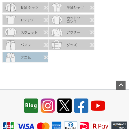
ペー
ジト
ップ
へ