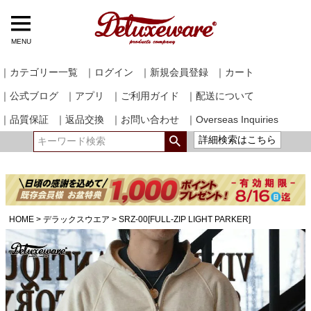
MENU
｜カテゴリー一覧
｜ログイン
｜新規会員登録
｜カート
｜公式ブログ
｜アプリ
｜ご利用ガイド
｜配送について
｜品質保証
｜返品交換
｜お問い合わせ
｜Overseas Inquiries
詳細検索はこちら
HOME
デラックスウエア
SRZ-00[FULL-ZIP LIGHT PARKER]