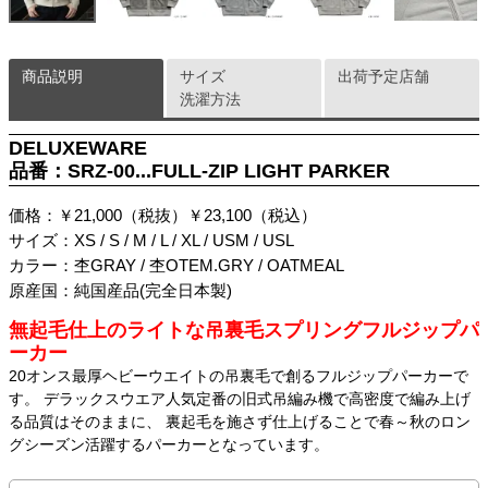
商品説明
サイズ
出荷予定店舗
洗濯方法
DELUXEWARE
品番：SRZ-00...FULL-ZIP LIGHT PARKER
価格：￥21,000（税抜）￥23,100（税込）
サイズ：XS / S / M / L / XL / USM / USL
カラー：杢GRAY / 杢OTEM.GRY / OATMEAL
原産国：純国産品(完全日本製)
無起毛仕上のライトな吊裏毛スプリングフルジップパ
ーカー
20オンス最厚ヘビーウエイトの吊裏毛で創るフルジップパーカーで
す。 デラックスウエア人気定番の旧式吊編み機で高密度で編み上げ
る品質はそのままに、 裏起毛を施さず仕上げることで春～秋のロン
グシーズン活躍するパーカーとなっています。