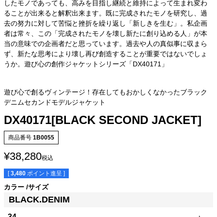
したモノであっても、高みを目指し継続と維持によって生まれ変わ
ることが出来ると解釈出来ます。既に完成されたモノを研究し、過
去の努力に対して苦悩と挫折を繰り返し「新しきを生む」。私企画
者は常々、この「完成されたモノを壊し新たに創り込める人」が本
当の意味での企画者だと思っています。過去や人の真似事に収まら
ず、新たな思考により壊し再び創造することが重要ではないでしょ
うか。遊び心の創作ジャケットシリーズ「DX40171」
遊び心で創るヴィンテージ！存在してもおかしくなかったブラック
デニムセカンドモデルジャケット
DX40171[BLACK SECOND JACKET]
商品番号
1B0055
¥
38,280
税込
[
3,480
ポイント進呈 ]
カラー
サイズ
BLACK.DENIM
34