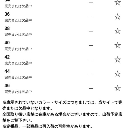
—
SIZE
身丈
身幅
袖丈
肩幅
完売または欠品中
34
55.5cm
48.5cm
56.0cm
42.0cm
36
—
36
58.5cm
51.5cm
58.0cm
43.0cm
完売または欠品中
38
61.5cm
54.5cm
60.0cm
44.0cm
38
—
40
64.5cm
57.5cm
62.0cm
45.0cm
完売または欠品中
42
67.5cm
60.5cm
64.0cm
46.0cm
40
—
44
67.5cm
63.5cm
64.0cm
47.0cm
完売または欠品中
46
70.5cm
66.5cm
66.0cm
48.0cm
42
—
完売または欠品中
44
—
完売または欠品中
46
—
完売または欠品中
※表示されていないカラー・サイズにつきましては、当サイトで完
売または欠品中となります。
全国取り扱い店舗に在庫がある場合がございますので、出荷予定店
舗をご覧下さい。
※定番品、一部商品は再入荷の可能性があります。