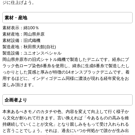
ジに仕上げよう。
素材・産地
素材表示：綿100％
素材産地：岡山県井原
素材設備：旧式織機
製造産地：秋田県大館(自社)
製造設備：ユニオンスペシャル
岡山県井原市の旧式シャトル織機で製造したデニムです。経糸にブ
ラック色ロープ染色6番糸を使用し、緯糸に生成6番糸で製造したし
っかりとした質感と厚みが特徴の14オンスブラックデニムです。着
用するほどに、インディゴデニム同様に濃淡が現れる経年変化をお
楽しみ頂けます。
企画者より
本来あるべきモノのカタチや色、内容を変えて向上して行く様子か
ら文化が創られて行きます。言い換えれば「今あるものの高みを維
持継続していくことが文化」となり親しみをもって受け入れられる
と言うことでしょう。それは、過去にいつか何処かで誰かが生み出