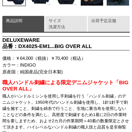
商品説明
サイズ
出荷予定店舗
洗濯方法
DELUXEWARE
品番：DX4025-EM1...BIG OVER ALL
価格：￥64,000（税抜）￥70,400（税込）
カラー：INDIGO
原産国：純国産品(完全日本製)
職人ハンドル刺繍による限定デニムジャケット「BIG
OVER ALL」
職人がハンドルミシンを使用し手刺繍を行う「ハンドル刺繍」のデ
ニムジャケット。1950年代のハンドル刺繍を使用し、1針1針手で刺
繍を施すこと、刺繍を綿糸で行うこと、生地に裏当布を使用しない
ことなどの条件を満たし、高密度で刺繍するため1着に2日の作業時
間を要しますため、およそ2カ月の作業期間＝40着の数量限定とさせ
て頂きます。ハイレベルなハンドル刺繍の職人技と品質を是非御覧