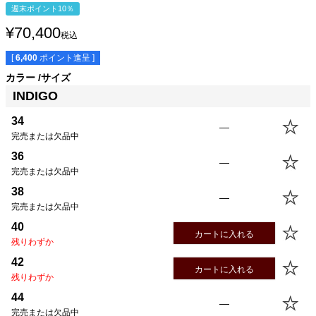
週末ポイント10％
¥
70,400
税込
[
6,400
ポイント進呈 ]
サイズ
身丈
身幅
袖丈
肩幅
カラー
サイズ
XS
55.5cm
48.5cm
56.0cm
42.0cm
INDIGO
S
58.5cm
51.5cm
58.0cm
43.0cm
M
61.5cm
54.5cm
60.0cm
44.0cm
34
—
L
64.5cm
57.5cm
62.0cm
45.0cm
完売または欠品中
XL
67.5cm
60.5cm
64.0cm
46.0cm
36
—
USM
67.5cm
63.5cm
64.0cm
47.0cm
完売または欠品中
USL
70.5cm
66.5cm
66.0cm
48.0cm
38
—
完売または欠品中
40
カートに入れる
残りわずか
42
カートに入れる
残りわずか
44
—
完売または欠品中