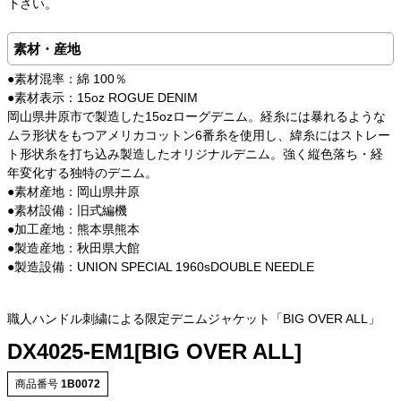
下さい。
素材・産地
●素材混率：綿 100％
●素材表示：15oz ROGUE DENIM
岡山県井原市で製造した15ozローグデニム。経糸には暴れるような
ムラ形状をもつアメリカコットン6番糸を使用し、緯糸にはストレー
ト形状糸を打ち込み製造したオリジナルデニム。強く縦色落ち・経
年変化する独特のデニム。
●素材産地：岡山県井原
●素材設備：旧式編機
●加工産地：熊本県熊本
●製造産地：秋田県大館
●製造設備：UNION SPECIAL 1960sDOUBLE NEEDLE
職人ハンドル刺繍による限定デニムジャケット「BIG OVER ALL」
DX4025-EM1[BIG OVER ALL]
商品番号
1B0072