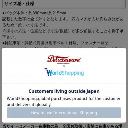
サイズ感・仕様
●バッグ本体：約390mm×約215mm
記載した数字は全て外寸となります。 四方マチが入り膨らみ分があ
るため「約」の寸法です。
※採寸の方法・位置などで寸法(数値）が多少前後することを御了承
下さい。
●特記事項：調節式肩掛け用革ベルト付属、ファスナー開閉
フロントにドット付きポケット、中央にはファスナー開閉によるメ
イン収納があるシンプルな形状です。ヴィンテージ品から丁度良い
サイズ感に修正したオリジナルパターン。
メンテナンス方法
革製品は専用ブラシで汚れ落とし、保湿オイルアップ、艶出オイル
を塗付し乾燥後ウエスなどで拭き上げるなどのメインテナンスを行
って下さい。
※塩素・染抜き不可
この商品の出荷予定店舗
当サイトはメーカー在庫数の為、全国お取扱い店舗に在庫がある場