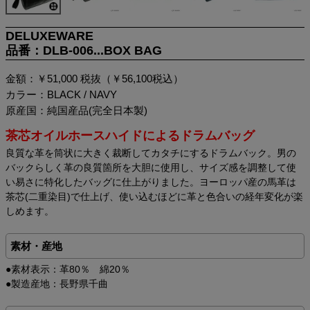
DELUXEWARE
品番：DLB-006...BOX BAG
金額：￥51,000 税抜（￥56,100税込）
カラー：BLACK / NAVY
原産国：純国産品(完全日本製)
茶芯オイルホースハイドによるドラムバッグ
良質な革を筒状に大きく裁断してカタチにするドラムバック。男の
バックらしく革の良質箇所を大胆に使用し、サイズ感を調整して使
い易さに特化したバッグに仕上がりました。ヨーロッパ産の馬革は
茶芯(二重染目)で仕上げ、使い込むほどに革と色合いの経年変化が楽
しめます。
素材・産地
●素材表示：革80％ 綿20％
●製造産地：長野県千曲