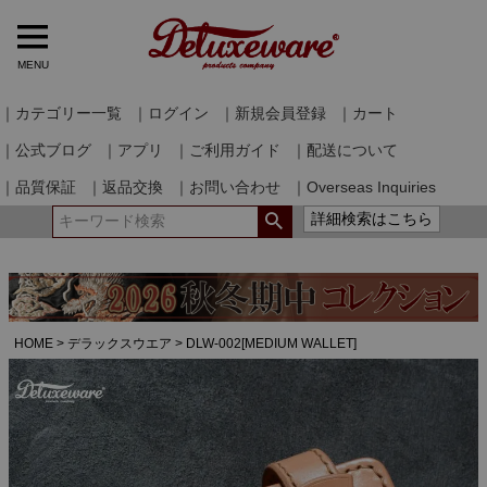
MENU
｜カテゴリー一覧
｜ログイン
｜新規会員登録
｜カート
｜公式ブログ
｜アプリ
｜ご利用ガイド
｜配送について
｜品質保証
｜返品交換
｜お問い合わせ
｜Overseas Inquiries
詳細検索はこちら
HOME
デラックスウエア
DLW-002[MEDIUM WALLET]