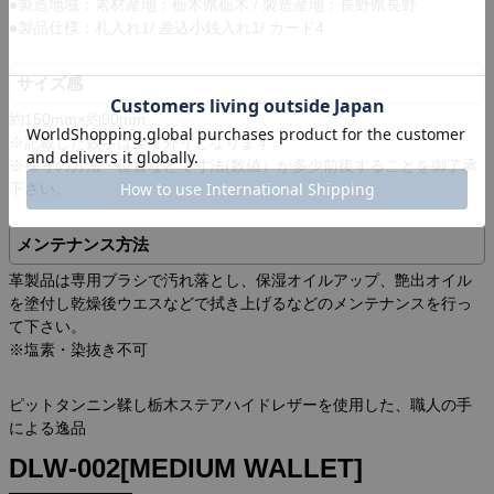
●製造地域：素材産地：栃木県栃木 / 製造産地：長野県長野
●製品仕様：札入れ1/ 差込小銭入れ1/ カード4
サイズ感
約150mm×約90mm
※記載した数字は全て外寸となります。
※採寸の方法・位置などで寸法(数値）が多少前後することを御了承
下さい。
メンテナンス方法
革製品は専用ブラシで汚れ落とし、保湿オイルアップ、艶出オイル
を塗付し乾燥後ウエスなどで拭き上げるなどのメンテナンスを行っ
て下さい。
※塩素・染抜き不可
ピットタンニン鞣し栃木ステアハイドレザーを使用した、職人の手
による逸品
DLW-002[MEDIUM WALLET]