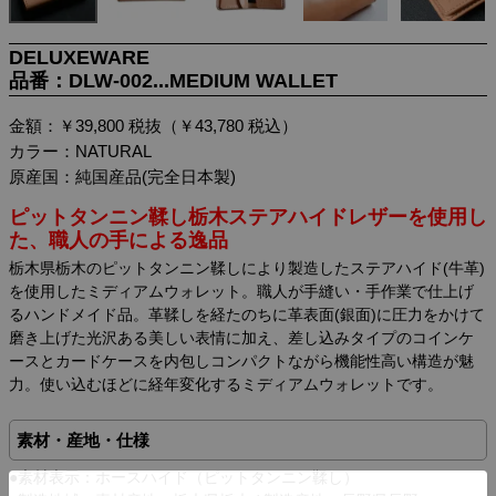
DELUXEWARE
品番：DLW-002...MEDIUM WALLET
金額：￥39,800 税抜（￥43,780 税込）
カラー：NATURAL
原産国：純国産品(完全日本製)
ピットタンニン鞣し栃木ステアハイドレザーを使用し
た、職人の手による逸品
栃木県栃木のピットタンニン鞣しにより製造したステアハイド(牛革)
を使用したミディアムウォレット。職人が手縫い・手作業で仕上げ
るハンドメイド品。革鞣しを経たのちに革表面(銀面)に圧力をかけて
磨き上げた光沢ある美しい表情に加え、差し込みタイプのコインケ
ースとカードケースを内包しコンパクトながら機能性高い構造が魅
力。使い込むほどに経年変化するミディアムウォレットです。
素材・産地・仕様
●素材表示：ホースハイド（ピットタンニン鞣し）