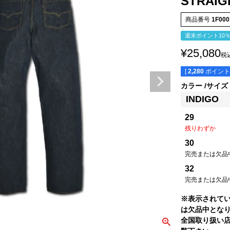
STRAIG
商品番号
1F000
週末ポイント10
¥
25,080
税
[
2,280
ポイント
カラー
サイズ
INDIGO
29
残りわずか
30
完売または欠品
32
完売または欠品
※表示されて
は欠品中とな
全国取り扱い