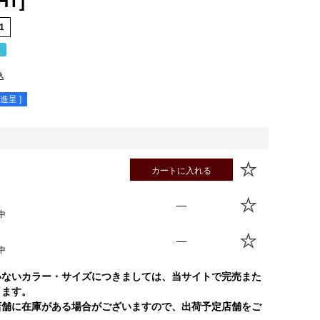
HT]
1
％
込
進呈 ]
カートに入れる
—
中
—
中
いないカラー・サイズにつきましては、当サイトで完売また
ります。
店舗に在庫がある場合がございますので、出荷予定店舗をご