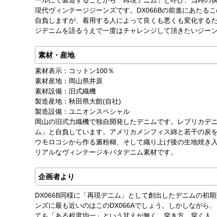
ールにて製造することから「再現デニム」と呼び、当時の
現代ヴィンテージジーンズです。DX066Bの前進にあたる
自負しますが、着用する人によって良くも悪くも変化する
ジデニムを語るうえで一度はチャレンジして頂きたいジー
素材・産地
素材表示：コットン100％
素材産地：岡山県井原
素材設備：旧式織機
製造産地：秋田県大館(自社)
製造設備：ユニオンスペシャル
岡山の旧式力織機で独自開発したデニムです。レプリカデ
ム」と自負しています。アメリカメンフィス綿と若干の炭
ウモロコシから作る澱粉糊、そして織り上げ後の生地焼き入
リアルなヴィンテージキバタデニム素材です。
企画者より
DX066B同様に「再現デニム」として創出したデニムの初
ンズに最も近いのはこのDX066Aでしょう。しかしながら
ても「ある程度均一」という甘えが無く、穿き方、穿く人