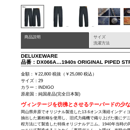
商品説明
サイズ
洗濯方法
DELUXEWARE
品番：DX066A…1940s ORIGINAL PIPED ST
金額：￥22,800 税抜（￥25,080 税込）
サイズ：29
カラー：INDIGO
原産国：純国産品(完全日本製)
ヴィンテージを彷彿とさせるテーパードの少
岡山県井原でオリジナル製造した13.6オンス薄紺インデ
抽出した澱粉糊を使用し、旧式力織機で織り上げた後にデ
程方法にて製造した特殊オリジナルデニム。1940年当時