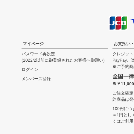
サイズ
総丈
ウエスト
股上
渡幅
裾幅
29
91.4cm
73.7cm
25.0cm
32.5cm
21.0cm
マイページ
お支払い
パスワード再設定
クレジット
(2022/2以前に御登録されたお客様へ御願い)
PayPay
※ご予約商
ログイン
全国一律
メンバーズ登録
※￥11,0
ご注文確定
約商品は発
100円に
＝1円とし
くはご利用