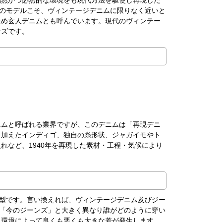
偶然かつ必然的な環境をも現代方法を駆使し再現した
このモデルこそ、ヴィンテージデニムに限りなく近いと
ため玄人デニムとも呼んでいます。現代のヴィンテー
ンズです。
ニムと呼ばれる業界ですが、このデニムは「再現デニ
を加えたインディゴ、独自の糸形状、ジャガイモやト
れなど、1940年を再現した素材・工程・気候により
期型です。言い換えれば、ヴィンテージデニム及びジー
、「今のジーンズ」と大きく異なり誰がどのように穿い
、環境によって良くも悪くも大きな差が発生します。