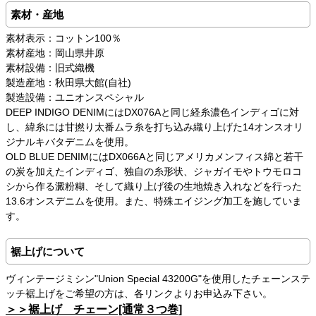
素材・産地
素材表示：コットン100％
素材産地：岡山県井原
素材設備：旧式織機
製造産地：秋田県大館(自社)
製造設備：ユニオンスペシャル
DEEP INDIGO DENIMにはDX076Aと同じ経糸濃色インディゴに対
し、緯糸には甘撚り太番ムラ糸を打ち込み織り上げた14オンスオリ
ジナルキバタデニムを使用。
OLD BLUE DENIMにはDX066Aと同じアメリカメンフィス綿と若干
の炭を加えたインディゴ、独自の糸形状、ジャガイモやトウモロコ
シから作る澱粉糊、そして織り上げ後の生地焼き入れなどを行った
13.6オンスデニムを使用。また、特殊エイジング加工を施していま
す。
裾上げについて
ヴィンテージミシン"Union Special 43200G"を使用したチェーンステ
ッチ裾上げをご希望の方は、各リンクよりお申込み下さい。
＞＞裾上げ チェーン[通常３つ巻]