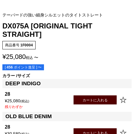
テーパードの強い細身シルエットのタイトストレート
DX075A [ORIGINAL TIGHT
STRAIGHT]
商品番号
1F0004
¥
25,080
〜
税込
[
456
ポイント進呈 ]
〜
サイズ
股下
ウエスト
股上
渡幅
カラー
サイズ
28
81.5cm
73.0cm
23.0cm
28.5cm
DEEP INDIGO
30
86.5cm
78.0cm
24.0cm
29.5cm
33
86.5cm
85.7cm
25.0cm
30.5cm
28
カートに入れる
¥
25,080
税込
残りわずか
OLD BLUE DENIM
28
カートに入れる
¥
30,580
税込