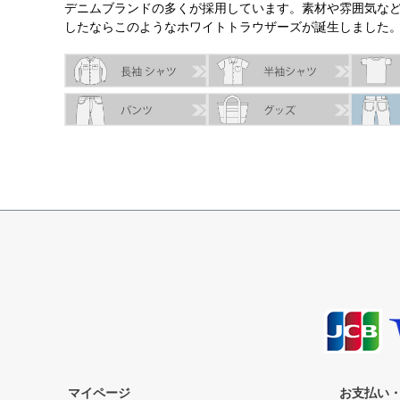
デニムブランドの多くが採用しています。素材や雰囲気な
したならこのようなホワイトトラウザーズが誕生しました
サイズ
股下
ウエスト
股上
腿幅
28
86.4cm
75.8cm
23.0cm
30.0cm
29
86.4cm
78.4cm
23.0cm
30.0cm
30
86.4cm
80.9cm
24.0cm
31.0cm
31
86.4cm
83.5cm
24.0cm
31.0cm
マイページ
お支払い