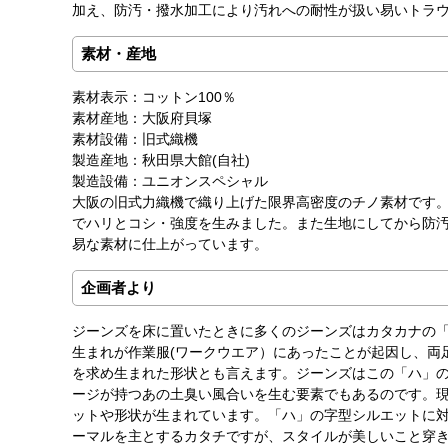
加え、防汚・撥水加工により汚れへの耐性が扱い易いトラ
素材・産地
素材表示：コットン100％
素材産地：大阪府貝塚
素材設備：旧式織機
製造産地：秋田県大館(自社)
製造設備：ユニオンスペシャル
大阪の旧式力織機で織り上げた限界高密度のチノ素材です
でハリとコシ・強度を生みました。また生地にしてから防
易な素材に仕上がっています。
企画者より
ジーンズを床に置いたときに多くのジーンズはカタカナの
生まれが作業服(ワークウエア）にあったことが起因し、両
を求め生まれた形状とも言えます。ジーンズはこの「ハ」
ージが持つあの土臭い風合いを生む要素でもあるのです。
ットや形状が生まれています。「ハ」の字型シルエットに対
ーマルを主とするカタチですが、スタイルが美しいこと穿