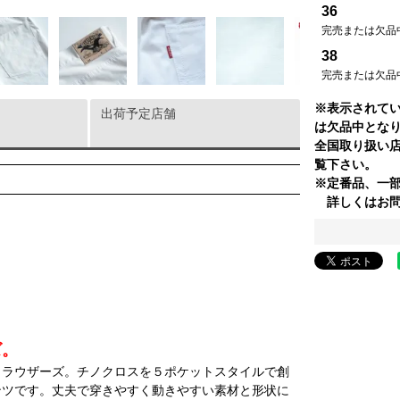
36
完売または欠品
38
完売または欠品
※表示されて
出荷予定店舗
は欠品中とな
全国取り扱い
覧下さい。
※定番品、一
詳しくはお問
ズ。
トラウザーズ。チノクロスを５ポケットスタイルで創
ンツです。丈夫で穿きやすく動きやすい素材と形状に