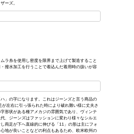
ウザーズ。
。ムラ糸を使用し密度を限界まで上げて製造すること
汚・撥水加工を行うことで着込んだ着用時の扱いが容
「ハ」の字になります。これはジーンズと言う商品の
足が左右に引っ張られた時により破れ難い様に丈夫さ
の字形状がある種アメカジの雰囲気であり、ヴィンテ
現代、ジーンズはファッションに変わり様々なシルエ
し両足が下へ直線的に伸びる「11」の形は主にフォ
き心地が良いことなどの利点もあるため、欧米欧州の