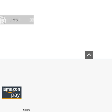
ペー
ジト
ップ
へ
SNS