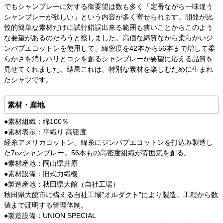
でもシャンブレーに対する御要望は数も多く「定番ながら一味違う
シャンブレーが欲しい」という内容が多く寄せられます。開発が比
較的簡単な素材だけに試行錯誤出来る範囲も狭いことからこのよう
な要望があるのだろうと察しました。高価な綿質ながら柔らかいジ
ンバブエコットンを使用して、緯密度を42本から56本まで増して柔
らかさを消しハリとコシを創るシャンブレーが要望に応える品質を
見せてくれました。結果これは、特別な素材を楽しむために生まれ
たシャツです。
素材・産地
●素材組織：綿100％
●素材表示：平織り 高密度
経糸アメリカコットン、緯糸にジンバブエコットンを打込み製造し
た7ozシャンブレー。56本もの高密度組織が雰囲気を創る。
●素材産地：岡山県井原
●素材設備：旧式力織機
●製造産地：秋田県大館（自社工場）
秋田県大館市に構える自社工場”オルダクト”により製造。工程から数
値まで証明する管理体制。
●製造設備：UNION SPECIAL