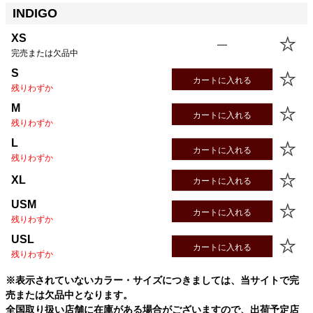
INDIGO
サイズ
身丈
身幅
袖丈
肩幅
XS
66.0cm
47.5cm
58.5cm
41.5cm
XS
—
S
68.5cm
50.5cm
60.0cm
42.5cm
完売または欠品中
M
71.0cm
54.0cm
61.5cm
43.5cm
S
カートに入れる
L
73.5cm
56.5cm
63.0cm
44.5cm
残りわずか
XL
76.0cm
59.5cm
64.5cm
45.5cm
M
USM
76.0cm
62.5cm
64.5cm
46.5cm
カートに入れる
残りわずか
USL
78.5cm
65.5cm
66.0cm
47.5cm
L
カートに入れる
残りわずか
XL
カートに入れる
USM
カートに入れる
残りわずか
USL
カートに入れる
残りわずか
※表示されていないカラー・サイズにつきましては、当サイトで完
売または欠品中となります。
全国取り扱い店舗に在庫がある場合がございますので、出荷予定店